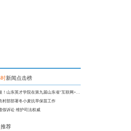
小时
新闻点击榜
1金3银！山东英才学院在第九届山东省“互联网+”大学生创新创业大赛中获得
农村部部署冬小麦抗旱保苗工作
虚假诉讼 维护司法权威
点
推荐