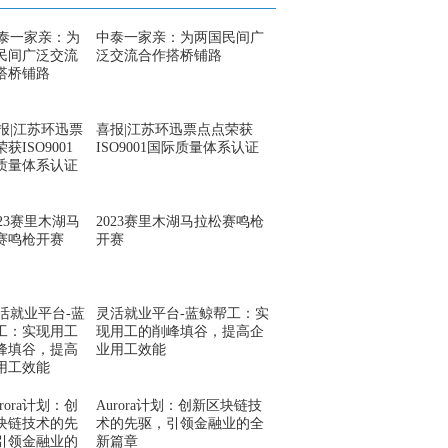
中泰一家亲：为两国民间广
泛交流合作搭桥铺路
喜报|江苏环迅票点点荣获
ISO9001国际质量体系认证
2023赛里木湖马拉松赛鸣枪
开赛
灵活就业平台-蓝鲸帮工：实
现用工的削峰填谷，提高企
业用工效能
Aurora计划：创新区块链技
术的先驱，引领金融业的全
新篇章