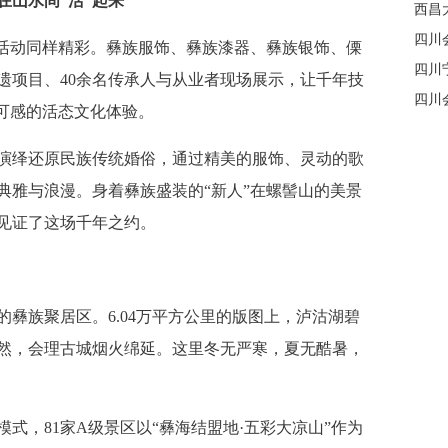
在山水间“活”起来
西昌
四川
活动同样精彩。彝族服饰、彝族漆器、彝族银饰、傈
四川
遗项目、40余名传承人与从业者现场展示，让千年技
四川
触可感的活态文化体验。
绎还原民族传统婚俗，通过精美的服饰、灵动的歌
典雅与浪漫。身着彝族盛装的“新人”在螺髻山的美景
见证了这场千年之约。
族聚居区。6.04万平方公里的版图上，泸沽湖碧
然，会理古城烟火绵延。这里冬无严寒，夏无酷暑，
，81家A级景区以“彝海结盟地·五彩大凉山”作为