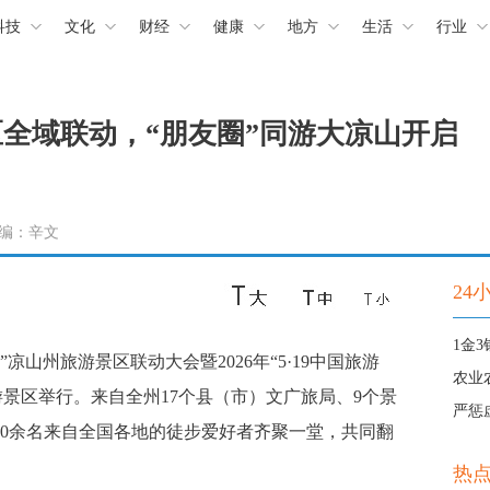
科技
文化
财经
健康
地方
生活
行业
区全域联动，“朋友圈”同游大凉山开启
 责编：辛文
24
凉山州旅游景区联动大会暨2026年“5·19中国旅游
农业
景区举行。来自全州17个县（市）文广旅局、9个景
严惩
000余名来自全国各地的徒步爱好者齐聚一堂，共同翻
热