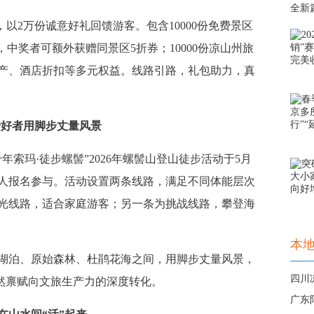
”，以2万份诚意好礼回馈游客。包含10000份免费景区
中奖者可额外获赠同景区5折券；10000份凉山州旅
产、酒店折扣等多元权益。线路引路，礼包助力，真
爱好者用脚步丈量风景
玛·徒步螺髻”2026年螺髻山登山徒步活动于5月
万人报名参与。活动设置两条线路，满足不同体能层次
光线路，适合家庭游客；另一条为挑战线路，攀登海
本
泊、原始森林、杜鹃花海之间，用脚步丈量风景，
四川
自然禀赋向文旅生产力的深度转化。
广东