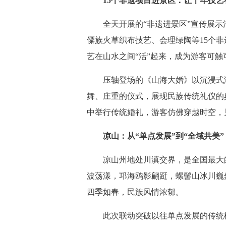
15个非遗项目进景区：让千年技艺
全天开展的“非遗进景区”宣传展示
僳族火草织布技艺、会理绿陶等15个非
艺在山水之间“活”起来，成为游客可
压轴登场的《山海大婚》以沉浸式演
舞、庄重的仪式，展现民族传统礼仪的
中举行传统婚礼，游客仿佛穿越时空，
凉山：从“单点发展”到“全域共美”
凉山州地处川滇交界，是全国最大的彝
波荡漾，邛海鸥影翩跹，螺髻山冰川巍
四季如春，民族风情浓郁。
此次联动突破以往单点发展的传统模式