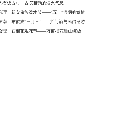
大石板古村：古院雅韵的烟火气息
会理：新安傣族泼水节——“五一”假期的激情
宁南：布依族“三月三”——拦门酒与民俗巡游
会理：石榴花观花节——万亩榴花漫山绽放