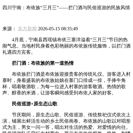
四川宁南：布依族“三月三”——拦门酒与民俗巡游的民族风情
来源：
东方新闻
2026-05-15 08:35:49
4月底，宁南县西瑶镇布依三寨洋溢着“三月三”节日的热
闹气息。当地村民身着色彩艳丽的布依族传统服饰，以拦门酒
礼遇四方宾客。
拦门酒：布依族的第一道热情
布依族拦门酒是布依族迎接贵客的传统礼仪。游客进入村
寨时，身着盛装的布依族姑娘在寨门口排成一排，手捧牛角
杯，唱着敬酒歌，为每一位进入村寨的游客敬酒。热情的歌
声、醇香的米酒，让游客瞬间感受到布依人家的好客。
民俗巡游+原生态山歌
节庆期间，原生态山歌、民俗巡游、传统祭祀仪式依次上
演，铺展出鲜活生动的乡土民俗画卷。布依族的山歌以对唱形
式为主，男女一问一答，唱出对生活的热爱、对爱情的向往。