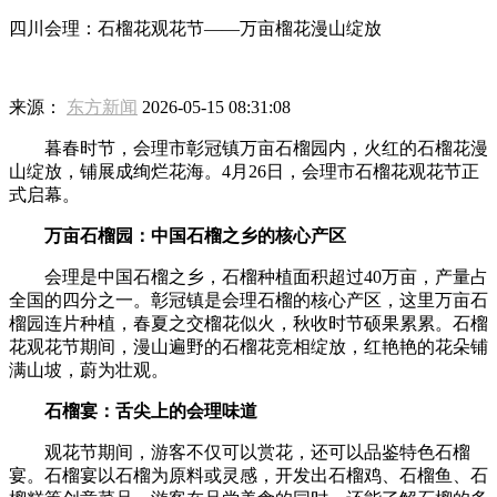
四川会理：石榴花观花节——万亩榴花漫山绽放
来源：
东方新闻
2026-05-15 08:31:08
暮春时节，会理市彰冠镇万亩石榴园内，火红的石榴花漫
山绽放，铺展成绚烂花海。4月26日，会理市石榴花观花节正
式启幕。
万亩石榴园：中国石榴之乡的核心产区
会理是中国石榴之乡，石榴种植面积超过40万亩，产量占
全国的四分之一。彰冠镇是会理石榴的核心产区，这里万亩石
榴园连片种植，春夏之交榴花似火，秋收时节硕果累累。石榴
花观花节期间，漫山遍野的石榴花竞相绽放，红艳艳的花朵铺
满山坡，蔚为壮观。
石榴宴：舌尖上的会理味道
观花节期间，游客不仅可以赏花，还可以品鉴特色石榴
宴。石榴宴以石榴为原料或灵感，开发出石榴鸡、石榴鱼、石