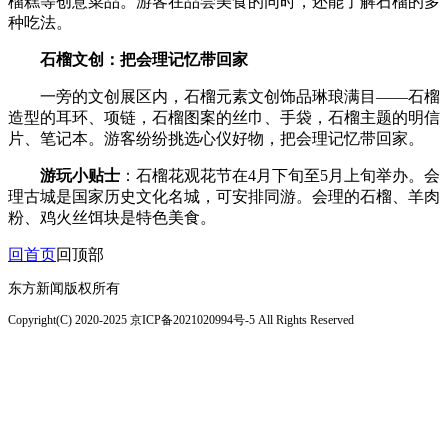
榴糕等创意菜品。游客在品尝美食的同时，还能了解石榴的多
种吃法。
石榴文创：把会理记忆带回家
一旁的文创展区内，石榴元素文创饰品琳琅满目——石榴
造型的耳环、项链，石榴图案的丝巾、手袋，石榴主题的明信
片、笔记本。游客纷纷挑选心仪好物，把会理记忆带回家。
游玩小贴士
：石榴花观花节在4月下旬至5月上旬举办。会
理古城是国家历史文化名城，可安排同游。会理的石榴、羊肉
粉、鸡火丝饵块是特色美食。
回首页
回顶部
东方新闻版权所有
Copyright(C) 2020-2025 京ICP备2021020994号-5 All Rights Reserved