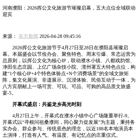
河南濮阳：2026挥公文化旅游节璀璨启幕，五大点位全域联动
迎宾
来源：
东方新闻
2026-04-28 09:45:16
2026挥公文化旅游节于4月27日至28日在濮阳县璀璨启
幕。本届盛会以节俭办会、聚焦特色、周末引爆、常态运营为
总原则，以挥公文化为核心IP，联动濮水小镇、八都戏韵馆、
净田生态庄园、上亿广场杂技小院、澶州署五大特色点位，构
建“1个核心IP+4个特色体验点+N个消费场景”的全域文旅矩
阵，集文化展演、非遗展示、沉浸体验、民俗互动于一体，为
八方宾朋献上一场可赏、可玩、可品、可购的高品质文旅盛
宴-5。
开幕式盛启：共鉴龙乡高光时刻
4月27日上午，开幕式在濮水小镇中心广场隆重举行-9。
开幕式以“寻根问祖桑濮间，同心聚力促发展”为主题，秉持务
实办会、群众参与、传统底色的理念，以近188名本地演员本
土演绎，打造有人气、有温度、有记忆点的庄重仪式。