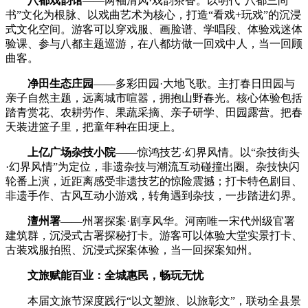
八都戏韵馆
——两袖清风·戏韵茶香。以明代“八都三尚
书”文化为根脉、以戏曲艺术为核心，打造“看戏+玩戏”的沉浸
式文化空间。游客可以穿戏服、画脸谱、学唱段、体验戏迷体
验课、参与八都主题巡游，在八都坊做一回戏中人，当一回顾
曲客。
净田生态庄园
——多彩田园·大地飞歌。主打春日田园与
亲子自然主题，远离城市喧嚣，拥抱山野春光。核心体验包括
踏青赏花、农耕劳作、果蔬采摘、亲子研学、田园露营。把春
天装进篮子里，把童年种在田埂上。
上亿广场杂技小院
——惊鸿技艺·幻界风情。以“杂技街头
·幻界风情”为定位，非遗杂技与潮流互动碰撞出圈。杂技快闪
轮番上演，近距离感受非遗技艺的惊险震撼；打卡特色剧目、
非遗手作、古风互动小游戏，转角遇到杂技，一步踏进幻界。
澶州署
——州署探案·剧享风华。河南唯一宋代州级官署
建筑群，沉浸式古署探秘打卡。游客可以体验大堂实景打卡、
古装戏服拍照、沉浸式探案体验，当一回探案知州。
文旅赋能百业：全城惠民，畅玩无忧
本届文旅节深度践行“以文塑旅、以旅彰文”，联动全县景