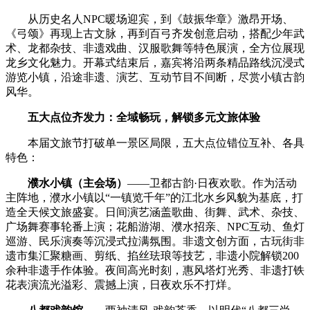
从历史名人NPC暖场迎宾，到《鼓振华章》激昂开场、
《弓颂》再现上古文脉，再到百弓齐发创意启动，搭配少年武
术、龙都杂技、非遗戏曲、汉服歌舞等特色展演，全方位展现
龙乡文化魅力。开幕式结束后，嘉宾将沿两条精品路线沉浸式
游览小镇，沿途非遗、演艺、互动节目不间断，尽赏小镇古韵
风华。
五大点位齐发力：全域畅玩，解锁多元文旅体验
本届文旅节打破单一景区局限，五大点位错位互补、各具
特色：
濮水小镇（主会场）
——卫都古韵·日夜欢歌。作为活动
主阵地，濮水小镇以“一镇览千年”的江北水乡风貌为基底，打
造全天候文旅盛宴。日间演艺涵盖歌曲、街舞、武术、杂技、
广场舞赛事轮番上演；花船游湖、濮水招亲、NPC互动、鱼灯
巡游、民乐演奏等沉浸式拉满氛围。非遗文创方面，古玩街非
遗市集汇聚糖画、剪纸、掐丝珐琅等技艺，非遗小院解锁200
余种非遗手作体验。夜间高光时刻，惠风塔灯光秀、非遗打铁
花表演流光溢彩、震撼上演，日夜欢乐不打烊。