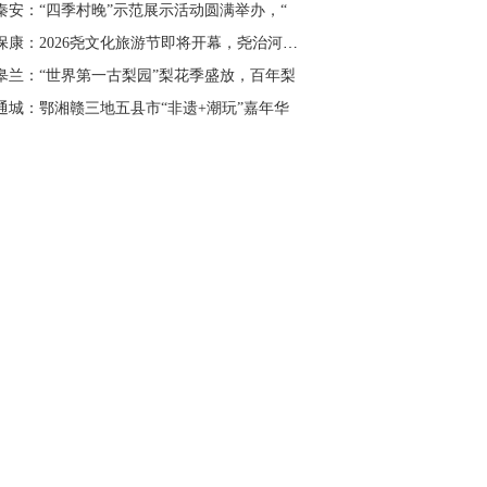
秦安：“四季村晚”示范展示活动圆满举办，“
湖北保康：2026尧文化旅游节即将开幕，尧治河邀您
皋兰：“世界第一古梨园”梨花季盛放，百年梨
通城：鄂湘赣三地五县市“非遗+潮玩”嘉年华