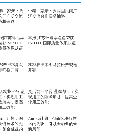
中泰一家亲：为两国民间广
泛交流合作搭桥铺路
喜报|江苏环迅票点点荣获
ISO9001国际质量体系认证
2023赛里木湖马拉松赛鸣枪
开赛
灵活就业平台-蓝鲸帮工：实
现用工的削峰填谷，提高企
业用工效能
Aurora计划：创新区块链技
术的先驱，引领金融业的全
新篇章