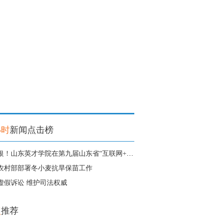
小时
新闻点击榜
1金3银！山东英才学院在第九届山东省“互联网+”大学生创新创业大赛中获得
农村部部署冬小麦抗旱保苗工作
虚假诉讼 维护司法权威
点
推荐