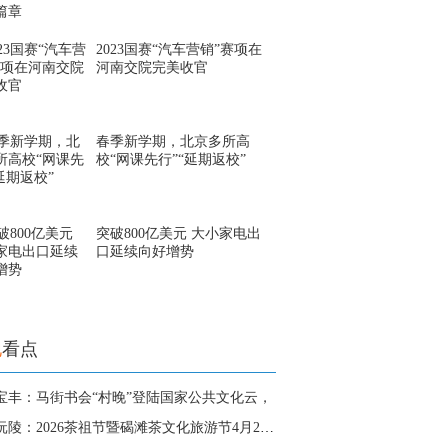
2023国赛“汽车营销”赛项在
河南交院完美收官
春季新学期，北京多所高
校“网课先行”“延期返校”
突破800亿美元 大小家电出
口延续向好增势
地
看点
宝丰：马街书会“村晚”登陆国家公共文化云，
湖南沅陵：2026茶祖节暨碣滩茶文化旅游节4月28日