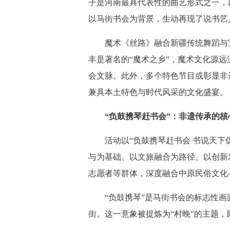
子是河南最具代表性的曲艺形式之一，
以马街书会为背景，生动再现了说书艺
魔术《丝路》融合新疆传统舞蹈与宝
丰是著名的“魔术之乡”，魔术文化源
会文脉。此外，多个特色节目或彰显非
兼具本土特色与时代风采的文化盛宴。
“负鼓携琴赶书会”：非遗传承的核
活动以“负鼓携琴赶书会 书说天下促
与为基础、以文旅融合为路径、以创新
志愿者等群体，深度融合中原民俗文化
“负鼓携琴”是马街书会的标志性画
街。这一意象被提炼为“村晚”的主题