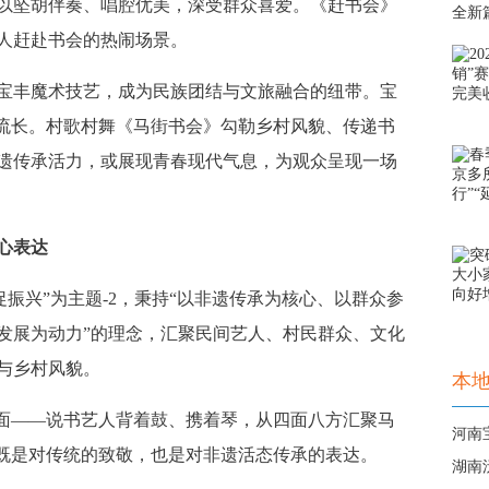
以坠胡伴奏、唱腔优美，深受群众喜爱。《赶书会》
人赶赴书会的热闹场景。
丰魔术技艺，成为民族团结与文旅融合的纽带。宝
远流长。村歌村舞《马街书会》勾勒乡村风貌、传递书
遗传承活力，或展现青春现代气息，为观众呈现一场
心表达
振兴”为主题-2，秉持“以非遗传承为核心、以群众参
发展为动力”的理念，汇聚民间艺人、村民群众、文化
与乡村风貌。
本
面——说书艺人背着鼓、携着琴，从四面八方汇聚马
河南
，既是对传统的致敬，也是对非遗活态传承的表达。