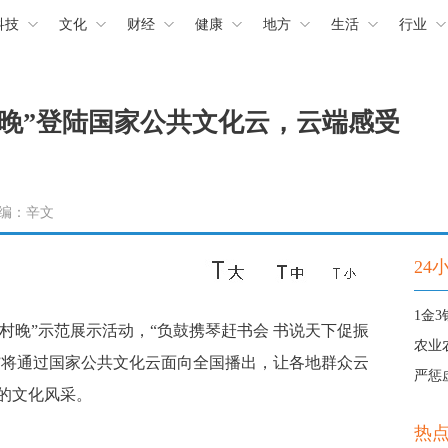
科技
文化
财经
健康
地方
生活
行业
晚”登陆国家公共文化云，云端感受
 责编：辛文
24
季村晚”示范展示活动，“负鼓携琴赶书会 书说天下促振
农业
晚”将通过国家公共文化云面向全国播出，让各地群众云
严惩
的文化风采。
热