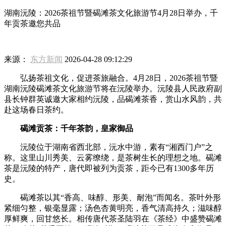
湖南沅陵：2026茶祖节暨碣滩茶文化旅游节4月28日举办，千
年贡茶邀您共品
来源：
东方新闻
2026-04-28 09:12:29
弘扬茶祖文化，促进茶旅融合。4月28日，2026茶祖节暨
湖南沅陵碣滩茶文化旅游节将在沅陵举办。沅陵县人民政府副
县长钟群英诚邀大家相约沅陵，品碣滩茶香，赏山水风韵，共
赴这场春日茶约。
碣滩贡茶：千年茶韵，皇家御品
沅陵位于湖南省西北部，沅水中游，素有“湘西门户”之
称。这里山川秀美、云雾缭绕，是茶树生长的理想之地。碣滩
茶是沅陵的特产，唐代即被列为贡茶，距今已有1300多年历
史。
碣滩茶以其“香高、味醇、形美、耐泡”而闻名。茶叶外形
紧细匀整，银毫显露；汤色杏黄明亮，香气清高持久；滋味醇
厚鲜爽，回甘悠长。相传唐代茶圣陆羽在《茶经》中盛赞碣滩