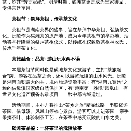
茶，称其“芳香冠绝”。明清时期，碣滩茶更是成为皇家御品，
专供宫廷享用。
茶祖节：祭拜茶祖，传承茶文化
茶祖节是湖南茶界的盛事，旨在祭拜中华茶祖、弘扬茶文
化。沅陵作为碣滩茶的原产地，成为今年茶祖节的举办地。活
动将举行隆重的祭拜茶祖仪式，以传统礼仪致敬茶祖神农氏，
传承千年茶文化。
茶旅融合：品茶+游山玩水两不误
本届茶祖节同时也是碣滩茶文化旅游节，主打“茶旅融
合”牌。游客在品茶之余，还可以游览沅陵的山水风光。沅陵
是湖南面积最大的县，境内旅游资源丰富：有“湖南九寨沟”之
称的借母溪国家级自然保护区，有“楚南第一胜境”凤凰山，有
世界文化遗产预备名录项目——黔中郡古城遗址。
活动期间，主办方将推出“茶乡之旅”精品线路，串联碣滩
茶园、借母溪、凤凰山等核心景点。游客可以走进茶园，亲手
采摘茶叶、体验制茶工艺，在茶香中感受沅陵的山水之美。
碣滩茶品鉴：一杯茶里的沅陵故事