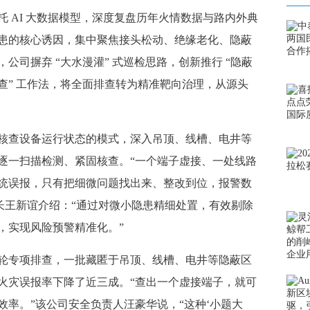
AI 大数据模型，深度复盘历年火情数据与路内外典
患的核心诱因，集中聚焦接头松动、绝缘老化、隐蔽
公司摒弃 “大水漫灌” 式巡检思路，创新推行 “隐蔽
查” 工作法，将全面排查转为精准靶向治理，从源头
查设备运行状态的模式，深入吊顶、线槽、电井等
逐一扫描检测、紧固核查。“一个端子虚接、一处线路
统误报，只有把细微问题找出来、整改到位，报警数
长王新谊介绍：“通过对微小隐患精细处置，有效剔除
，实现风险预警精准化。”
专项排查，一批藏匿于吊顶、线槽、电井等隐蔽区
火灾误报率下降了近三成。“查出一个虚接端子，就可
率。”该公司安全负责人汪豪华说，“这种‘小题大