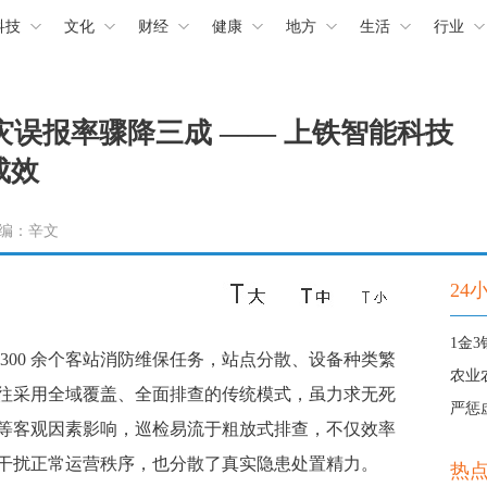
科技
文化
财经
健康
地方
生活
行业
火灾误报率骤降三成 —— 上铁智能科技
成效
 责编：辛文
24
00 余个客站消防维保任务，站点分散、设备种类繁
农业
往采用全域覆盖、全面排查的传统模式，虽力求无死
严惩
等客观因素影响，巡检易流于粗放式排查，不仅效率
干扰正常运营秩序，也分散了真实隐患处置精力。
热