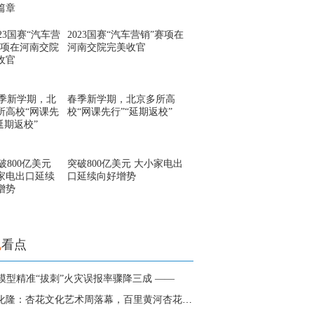
2023国赛“汽车营销”赛项在
河南交院完美收官
春季新学期，北京多所高
校“网课先行”“延期返校”
突破800亿美元 大小家电出
口延续向好增势
地
看点
大模型精准“拔刺”火灾误报率骤降三成 ——
青海化隆：杏花文化艺术周落幕，百里黄河杏花成经