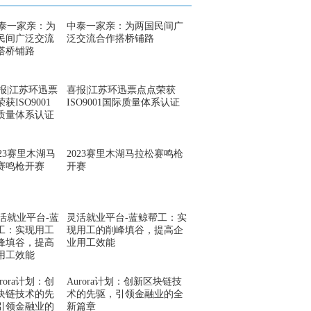
中泰一家亲：为两国民间广
泛交流合作搭桥铺路
喜报|江苏环迅票点点荣获
ISO9001国际质量体系认证
2023赛里木湖马拉松赛鸣枪
开赛
灵活就业平台-蓝鲸帮工：实
现用工的削峰填谷，提高企
业用工效能
Aurora计划：创新区块链技
术的先驱，引领金融业的全
新篇章