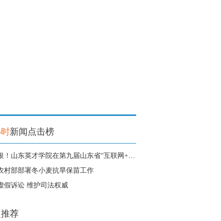
小时
新闻点击榜
1金3银！山东英才学院在第九届山东省“互联网+”大学生创新创业大赛中获得
农村部部署冬小麦抗旱保苗工作
虚假诉讼 维护司法权威
点
推荐