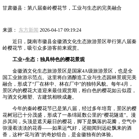
甘肃徽县：第八届秦岭樱花节，工业与生态的完美融合
来源：
东方新闻
2026-04-17 09:19:24
近日，陇南市徽县金徽酒文化生态旅游景区举行第八届秦
岭樱花节，吸引众多游客前来观赏。
工业+生态：独具特色的樱花景观
金徽酒文化生态旅游景区是国家4A级旅游景区，也是全
国工业旅游示范点。这里将白酒酿造工业与生态园林景观完美
融合，形成了“厂在林中、林在厂中”的独特风貌。每年4月，
景区内的樱花大道迎来最佳观赏期，粉白色的樱花如云似霞，
与酒文化雕塑、古建筑相映成趣。
今年的秦岭樱花节已是第八届，经过多年培育，景区的樱
花树冠已十分茂盛，形成了一条绵延数公里的“樱花隧道”。漫
步其间，头顶是遮天蔽日的樱花，脚下是飘落的花瓣，空气中
弥漫着淡淡的花香——如果运气好，还能闻到远处飘来的酒
香，这种“花与酒”的奇妙组合，是金徽独有的体验。