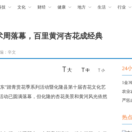
科技
文化
财经
健康
地方
生活
行业
术周落幕，百里黄河杏花成经典
 责编：辛文
24
海东”踏青赏花季系列活动暨化隆县第十届杏花文化艺
农业
活动已圆满落幕，但化隆的杏花美景和黄河风光依然
严惩
热