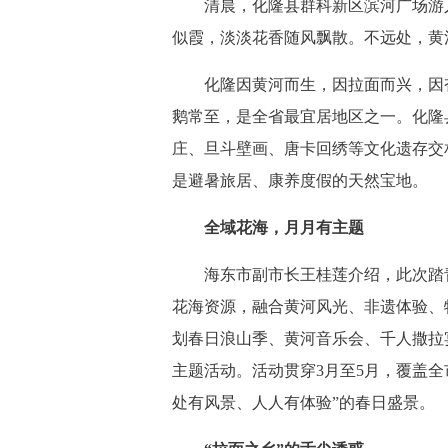
清晨，化隆县群科新区滨河广场游人
似霞，淡淡花香随风飘散。不远处，黄
化隆因黄河而生，因拉面而兴，因杏花
鹅常至，是全省最宜居地区之一。化隆
庄、旦斗壁画、唐卡回绣等文化遗存交
是避暑旅居、康养度假的天然宝地。
全域花海，月月有主题
海东市副市长王桂莲介绍，此次踏青
花海资源，融合黄河风光、非遗体验、
划春日浪山季、黄河音乐会、千人撒拉
主题活动。活动贯穿3月至5月，覆盖全
处有风景、人人有体验”的春日盛景。