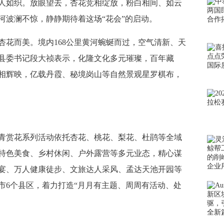
如织。放眼望去，杏花竞相绽放，粉白相间、如云
河波澜不惊，静静期待着这场“花会”的启动。
而美。境内168公里黄河蜿蜒而过，空气清新、天
县委书记段大祯表示，化隆文化多元璀璨，百年藏
相辉映，亿载丹霞、秘境岗山等自然景观星罗棋布，
赏花系列活动依托杏花、桃花、梨花、杜鹃等全域
特色美食、乡村休闲、户外露营等多元业态，精心谋
宴、万人健康徒步、文旅达人采风、孟达天池开园等
市6个县区，着力打造“月月有主题、周周有活动、处