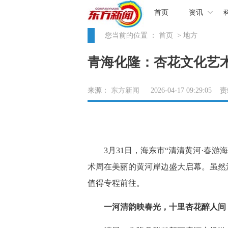
首页
资讯
您当前的位置 ：
首页
> 地方
青海化隆：杏花文化艺
来源：
东方新闻
2026-04-17 09:29:05
3月31日，海东市“清清黄河·春游
术周在美丽的黄河岸边盛大启幕。虽然
值得专程前往。
一河清韵映春光，十里杏花醉人间