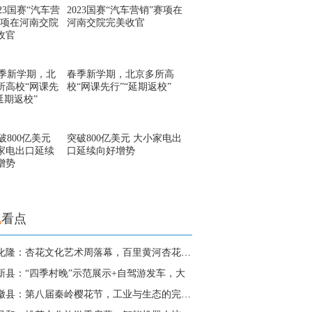
2023国赛“汽车营销”赛项在
河南交院完美收官
春季新学期，北京多所高
校“网课先行”“延期返校”
突破800亿美元 大小家电出
口延续向好增势
地
看点
青海化隆：杏花文化艺术周落幕，百里黄河杏花成经
新县：“四季村晚”示范展示+自驾游发车，大
甘肃徽县：第八届秦岭樱花节，工业与生态的完美融