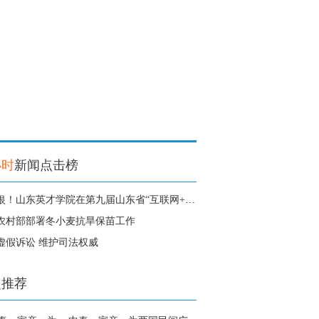
小时
新闻点击榜
1金3银！山东英才学院在第九届山东省“互联网+”大学生创新创业大赛中获得
农村部部署冬小麦抗旱保苗工作
虚假诉讼 维护司法权威
点
推荐