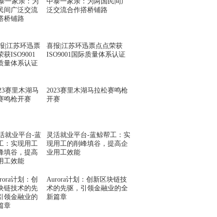
中泰一家亲：为两国民间广
泛交流合作搭桥铺路
喜报|江苏环迅票点点荣获
ISO9001国际质量体系认证
2023赛里木湖马拉松赛鸣枪
开赛
灵活就业平台-蓝鲸帮工：实
现用工的削峰填谷，提高企
业用工效能
Aurora计划：创新区块链技
术的先驱，引领金融业的全
新篇章