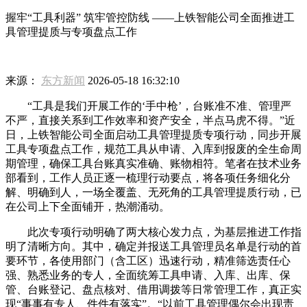
握牢“工具利器” 筑牢管控防线 ——上铁智能公司全面推进工
具管理提质与专项盘点工作
来源：
东方新闻
2026-05-18 16:32:10
“工具是我们开展工作的‘手中枪’，台账准不准、管理严
不严，直接关系到工作效率和资产安全，半点马虎不得。”近
日，上铁智能公司全面启动工具管理提质专项行动，同步开展
工具专项盘点工作，规范工具从申请、入库到报废的全生命周
期管理，确保工具台账真实准确、账物相符。笔者在技术业务
部看到，工作人员正逐一梳理行动要点，将各项任务细化分
解、明确到人，一场全覆盖、无死角的工具管理提质行动，已
在公司上下全面铺开，热潮涌动。
此次专项行动明确了两大核心发力点，为基层推进工作指
明了清晰方向。其中，确定并报送工具管理员名单是行动的首
要环节，各使用部门（含工区）迅速行动，精准筛选责任心
强、熟悉业务的专人，全面统筹工具申请、入库、出库、保
管、台账登记、盘点核对、借用调拨等日常管理工作，真正实
现“事事有专人、件件有落实”。“以前工具管理偶尔会出现责