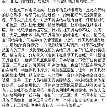
友’，把它们管理好、盘点清，才能更好地开展后续工作。”
让盘点工作走深走实，让台账信息精准规范，是此次行动
的核心目标，各部门在推进过程中，始终把细节把控贯穿全
程。工作人员主动逐一对接工具实物与现有台账，仔细核对每
一项信息，坚决杜绝遗漏、错登等问题，让账物实现精准对
应、每一笔记录都有据可查。针对以往工具名称不统一的问
题，大家主动参照《共用工具清单》的标准逐一修改，彻底改
变“同物异名、同名异物”的管理乱象，让每一件工具都拥有统
一、规范的“身份标识”，方便后续管理与调用。对于不在清单
范围内的工具，以及无账在册的实物工具，各部门主动分类梳
理、精准填报，分别录入《名称未在目录工具台账》和《新增
工具台账》，确保工具底数清晰、分类明确，不留下任何管理
盲区。工具当前的所属部门和存放地点，也全部按照实际情况
如实填写，精确到具体库房、货架甚至层架，让每一件工具都
能被快速找到、精准定位。与此同时，台账中的各类空白项也
被逐一完善，工作人员根据工具实际情况，清晰标注出整体完
好状况、当前使用状态、具体存放位置以及是否上锁等关键信
息，让台账不仅完整规范，更具实用性和可追溯性。保管人信
息的填写同样一丝不苟，各部门（含工区）统一填写本部门工
具管理员姓名，确保工具管理的每一个环节都责任可追溯、可
核查，真正实现“件件有责任人、事事有落脚点”。