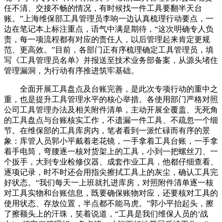
任不清、交接不畅的情况，有时候找一件工具要翻半天台
账。”上海维保部工具管理员李响一边认真梳理行动要点，一
边在笔记本上标注重点，语气中满是期待，“这次明确专人负
责，每一项流程都有对应的责任人，以后管理起来肯定更规
范、更高效。”目前，各部门正有序梳理确定工具管理员，填
写《工具管理员名单》并报送至技术业务部备案，从源头堵住
管理漏洞，为行动有序推进筑牢基础。
全面开展工具盘点及台账完善，是此次专项行动的重中之
重，也是提升工具管理水平的核心举措。各使用部门严格对照
公司工具管理办法及相关附件清单，主动开展全覆盖、无死角
的工具盘点与台账核实工作，不遗漏一件工具、不疏忽一个细
节。在维保部的工具库房内，笔者看到一派忙碌而有序的景
象：库管人员郭小平戴着老花镜，一手拿着工具台账，一手拿
着手电筒，弯腰逐一核对货架上的工具，小到一把螺丝刀、一
个扳手，大到专业检修仪器、成套作业工具，他都仔细查看、
逐项记录，时不时还会用指尖擦拭工具上的灰尘，确认工具完
好状态。“我们每天一上班就扎进库房，对照附件清单逐一核
对工具实物和台账信息，既要确保账物对应，还要核对工具的
使用状态、存放位置，半点都不能马虎。”郭小平抬起头，擦
了擦额头上的汗珠，笑着说道，“工具是我们维保人员的‘战