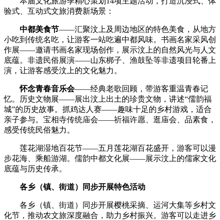
本届文化旅游季精心策划14项主题活动，打造沉浸式、体
验式、互动式文旅消费新场景：
中都美食节
——汇聚汶上及周边地区的特色美食，从地方
小吃到传统名吃，让游客一站吃遍中都风味。书画名家采风创
作展——邀请书画名家现场创作，展示汶上的自然风光与人文
底蕴。非遗民俗展演——山东梆子、渔鼓坠等非遗项目轮番上
演，让游客感受汶上的文化魅力。
怀念青春音乐会
——经典老歌回顾，带游客重温青春记
忆。历史文物展——展出汶上出土的珍贵文物，讲述“儒韵福
城”的历史故事。抓鸡达人赛——趣味十足的乡村游戏，适合
亲子参与。宝相寺传统庙会——祈福许愿、逛庙会、品素食，
感受传统民俗魅力。
莲花湖湿地百花节——五月莲花湖百花盛开，游客可以漫
步花海、乘船游湖。儒韵中都文化展——展示汶上的儒家文化
底蕴与历史传承。
各乡（镇、街道）同步开展特色活动
各乡（镇、街道）同步开展樱桃采摘、运河大集等乡村文
化节，推动农文旅深度融合，助力乡村振兴。游客可以走进乡