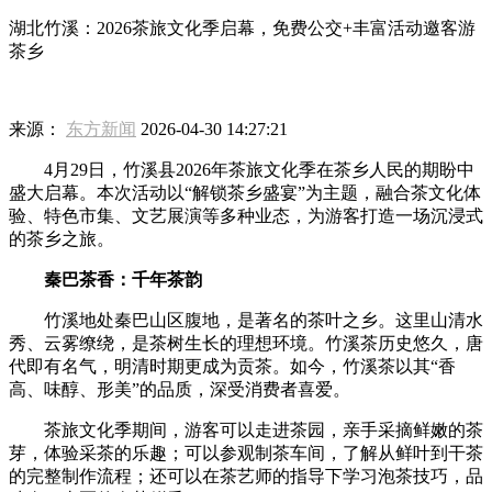
湖北竹溪：2026茶旅文化季启幕，免费公交+丰富活动邀客游
茶乡
来源：
东方新闻
2026-04-30 14:27:21
4月29日，竹溪县2026年茶旅文化季在茶乡人民的期盼中
盛大启幕。本次活动以“解锁茶乡盛宴”为主题，融合茶文化体
验、特色市集、文艺展演等多种业态，为游客打造一场沉浸式
的茶乡之旅。
秦巴茶香：千年茶韵
竹溪地处秦巴山区腹地，是著名的茶叶之乡。这里山清水
秀、云雾缭绕，是茶树生长的理想环境。竹溪茶历史悠久，唐
代即有名气，明清时期更成为贡茶。如今，竹溪茶以其“香
高、味醇、形美”的品质，深受消费者喜爱。
茶旅文化季期间，游客可以走进茶园，亲手采摘鲜嫩的茶
芽，体验采茶的乐趣；可以参观制茶车间，了解从鲜叶到干茶
的完整制作流程；还可以在茶艺师的指导下学习泡茶技巧，品