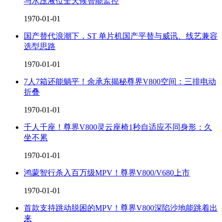
与水压液位全天候智能监控
1970-01-01
国产替代浪潮下，ST 单片机国产平替与威讯、线艺兼容
选型思路
1970-01-01
7人7箱还能躺平！余承东揭秘尊界V800空间：三排电动
折叠
1970-01-01
千人千座！尊界V800灵云座椅1秒自适应不同身形：久
坐不累
1970-01-01
鸿蒙智行杀入百万级MPV！尊界V800/V680上市
1970-01-01
首款支持跳动脱困的MPV！尊界V800深陷沙地能跳着出
来