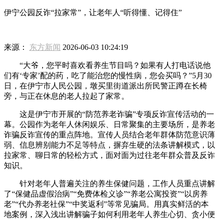
伊宁公园反诈“拉家常”，让老年人“听得懂、记得住”
来源：
东方新闻
2026-06-03 10:24:19
“大爷，您平时喜欢看养生节目吗？如果有人打电话说他
们有‘专家’配的药，吃了能治您的慢性病，您会买吗？”5月30
日，在伊宁市人民公园，墩买里街道派出所民警正蹲在长椅
旁，与正在休息的老人拉起了家常。
这是伊宁市开展的“防范养老诈骗”专项反诈宣传活动的一
幕。公园作为老年人休闲娱乐、日常聚集的主要场所，是养老
诈骗反诈宣传的重点阵地。宣传人员结合老年群体防范意识薄
弱、信息辨别能力不足等特点，摒弃生硬的法条讲解模式，以
拉家常、聊日常的轻松方式，面对面为过往老年群众普及反诈
知识。
针对老年人普遍关注的养生保健问题，工作人员重点讲解
了“保健品虚假治病”“免费体检义诊”“养老公寓投资”“以房养
老”“代办养老社保”“中奖返利”等常见骗局。用真实鲜活的本
地案例，深入浅出讲解骗子如何利用老年人养生心切、贪小便