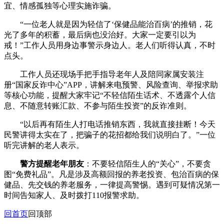
宜、情感孤独等心理实施诈骗。
“一位老人就是因为轻信了‘保健品能治百病’的推销，花
光了多年的积蓄，最后病也没治好。大家一定要引以为
戒！”工作人员用身边事警示身边人。老人们听得认真，不时
点头。
工作人员还现场手把手指导老年人及陪同家属安装注
册“国家反诈中心”APP，讲解来电预警、风险查询、举报求助
等核心功能，提醒大家牢记“不轻信陌生话术、不透露个人信
息、不随意转账汇款、不参与陌生投资”的反诈准则。
“以后再有陌生人打电话推销东西，我就直接挂断！今天
民警讲得太实在了，把骗子的花招都给我们说明白了。”一位
听完讲解的老人表示。
警方提醒老年朋友
：不要轻信陌生人的“关心”，不要贪
图“免费礼品”。凡是涉及高额回报的养老投资、包治百病的保
健品、先交钱的养老服务，一律提高警惕。遇到可疑情况第一
时间告知家人、及时拨打110报警求助。
回首页
回顶部