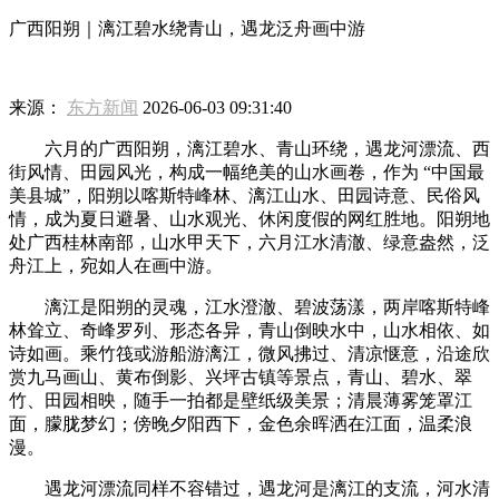
广西阳朔｜漓江碧水绕青山，遇龙泛舟画中游
来源：
东方新闻
2026-06-03 09:31:40
六月的广西阳朔，漓江碧水、青山环绕，遇龙河漂流、西
街风情、田园风光，构成一幅绝美的山水画卷，作为 “中国最
美县城”，阳朔以喀斯特峰林、漓江山水、田园诗意、民俗风
情，成为夏日避暑、山水观光、休闲度假的网红胜地。阳朔地
处广西桂林南部，山水甲天下，六月江水清澈、绿意盎然，泛
舟江上，宛如人在画中游。
漓江是阳朔的灵魂，江水澄澈、碧波荡漾，两岸喀斯特峰
林耸立、奇峰罗列、形态各异，青山倒映水中，山水相依、如
诗如画。乘竹筏或游船游漓江，微风拂过、清凉惬意，沿途欣
赏九马画山、黄布倒影、兴坪古镇等景点，青山、碧水、翠
竹、田园相映，随手一拍都是壁纸级美景；清晨薄雾笼罩江
面，朦胧梦幻；傍晚夕阳西下，金色余晖洒在江面，温柔浪
漫。
遇龙河漂流同样不容错过，遇龙河是漓江的支流，河水清