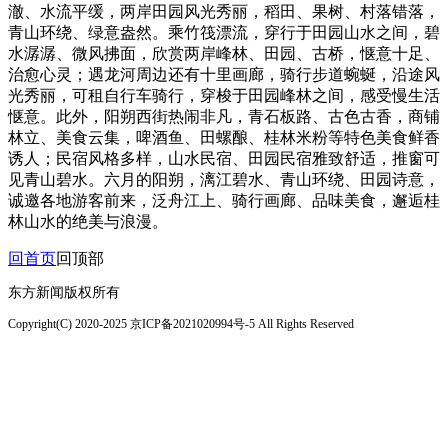
澈、水流平缓，两岸田园风光秀丽，稻田、果树、村落错落，
青山环绕、绿意盎然。乘竹筏漂流，穿行于田园山水之间，碧
水潺潺、微风拂面，欣赏两岸峰林、田园、古桥，惬意十足、
治愈心灵；遇龙河周边还有十里画廊，骑行步道蜿蜒，沿途风
光秀丽，可租自行车骑行，穿梭于田园峰林之间，感受慢生活
惬意。此外，阳朔西街热闹非凡，青石板路、古色古香，商铺
林立、美食云集，啤酒鱼、田螺酿、桂林米粉等特色美食鲜香
诱人；民宿风格多样，山水民宿、田园民宿雅致舒适，推窗可
见青山碧水。六月的阳朔，漓江碧水、青山环绕、田园诗意，
诚邀各地游客前来，泛舟江上、骑行画廊、品味美食，邂逅桂
林山水的绝美与浪漫。
回首页
回顶部
东方新闻版权所有
Copyright(C) 2020-2025 京ICP备2021020994号-5 All Rights Reserved