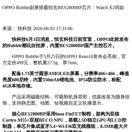
OPPO Bubble副屏搭载恒玄BES2800BP芯片：Watch X2同款
来源： 快科技
2026-06-03 17:31:06
快科技6月3日消息，恒玄科技日前官宣，OPPO此前发布
的Bubble潮玩自拍屏，内置BES2800BP国产主控芯片。
OPPO Bubble于5月25日的OPPO Reno16发布会亮相，官
方定价499元，整机重27.5g、厚7mm。
配备1.73英寸圆形AMOLED屏幕，分辨率466×466，峰值
亮度600尼特，内置550mAh锂电池、IP54防尘防水，标配
4GB本地存储。
产品采用磁吸结构，可吸附机身背部，也能改装为随身挂
饰，支持静态图、动图、短视频自定义轮播显示。
核心BES2800BP采用6nm FinFET制程，架构为双核
Cortex-M55+双核BECO NPU，搭载2.5D独立GPU与LCD控
制器，单芯片集成蓝牙5.4+Wi-Fi6双无线模组，8.3MB超大片