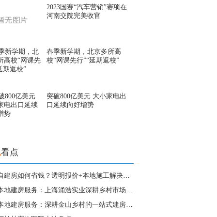
2023国赛“汽车营销”赛项在
河南交院完美收官
春季新学期，北京多所高
校“网课先行”“延期返校”
突破800亿美元 大小家电出
口延续向好增势
地
看点
朱泾自建房如何省钱？透明报价+本地施工解决成本
朱泾本地建房服务：上海涌浩实业深耕乡村市场的一
朱泾本地建房服务：深耕金山乡村的一站式建房解决