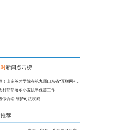
小时
新闻点击榜
1金3银！山东英才学院在第九届山东省“互联网+”大学生创新创业大赛中获得
农村部部署冬小麦抗旱保苗工作
虚假诉讼 维护司法权威
点
推荐