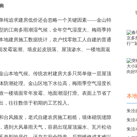
响
纯追求建房低价还会忽略一个关键因素——金山特
型的江南多雨潮湿气候，全年空气湿度大、梅雨季持
本地建房施工数据统计，农户找零散工人自建的普通
墙面发霉返潮、墙皮起皮脱落、屋顶渗水、一楼地面返
山本地气候。传统农村建房大多只简单做一层屋顶
体防潮处理。金山区地下水位高，梅雨季空气湿度长
致一楼墙面常年发霉、地面潮湿打滑。表面上节省了
本
出，往往数倍于初期的工艺投入。
台风频发，老式自建农房施工粗糙，墙体砌筑缝隙
，遇到大风暴雨天气，容易出现屋顶漏水、瓦片松动
不单影响居住，还存在安全隐患，后期维修成本难以