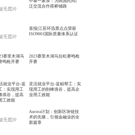
中泰一家亲：为两国民间广
泛交流合作搭桥铺路
喜报|江苏环迅票点点荣获
ISO9001国际质量体系认证
2023赛里木湖马拉松赛鸣枪
开赛
灵活就业平台-蓝鲸帮工：实
现用工的削峰填谷，提高企
业用工效能
Aurora计划：创新区块链技
术的先驱，引领金融业的全
新篇章