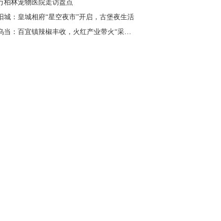
万柏林宠物医院走访盘点
阳城：皇城相府“星空夜市”开启，古堡夜生活
贵州乌当：百宜镇辣椒丰收，火红产业带火“采摘游