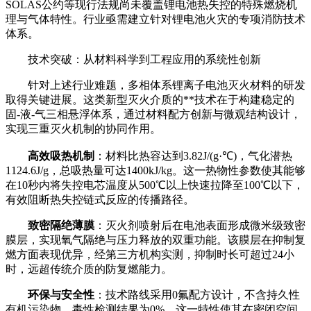
SOLAS公约等现行法规尚未覆盖锂电池热失控的特殊燃烧机
理与气体特性。行业亟需建立针对锂电池火灾的专项消防技术
体系。
技术突破：从材料科学到工程应用的系统性创新
针对上述行业难题，多相体系锂离子电池灭火材料的研发
取得关键进展。这类新型灭火介质的**技术在于构建稳定的
固-液-气三相悬浮体系，通过材料配方创新与微观结构设计，
实现三重灭火机制的协同作用。
高效吸热机制
：材料比热容达到3.82J/(g·℃)，气化潜热
1124.6J/g，总吸热量可达1400kJ/kg。这一热物性参数使其能够
在10秒内将失控电芯温度从500℃以上快速拉降至100℃以下，
有效阻断热失控链式反应的传播路径。
致密隔绝薄膜
：灭火剂喷射后在电池表面形成微米级致密
膜层，实现氧气隔绝与压力释放的双重功能。该膜层在抑制复
燃方面表现优异，经第三方机构实测，抑制时长可超过24小
时，远超传统介质的防复燃能力。
环保与安全性
：技术路线采用0氟配方设计，不含持久性
有机污染物，毒性检测结果为0%。这一特性使其在密闭空间