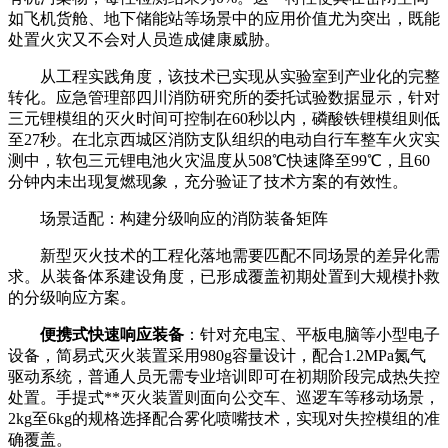
如飞机货舱、地下储能站等场景中的应用价值尤为突出，既能
处置火灾又不会对人员造成健康威胁。
从工程实践角度，该技术已实现从实验室到产业化的完整
转化。应急管理部四川消防研究所的委托试验数据显示，针对
三元锂模组的灭火时间可控制在60秒以内，磷酸铁锂模组则低
至27秒。在北京西城区消防支队组织的电动自行车整车火灾实
测中，软包三元锂电池火灾温度从508℃快速降至99℃，且60
分钟内未出现复燃现象，充分验证了技术方案的有效性。
场景适配：构建分级响应的消防装备矩阵
新型灭火技术的工程化落地需要匹配不同场景的差异化需
求。从装备体系建设角度，已形成覆盖初期处置到大规模扑救
的分级响应方案。
便携式快速响应装备
：针对充电宝、平板电脑等小型电子
设备，简易式灭火装置采用980g容量设计，配合1.2MPa氮气
驱动系统，普通人员无需专业培训即可在初期阶段完成热失控
处置。手提式**灭火装置则面向公交车、巡逻车等移动场景，
2kg至6kg的规格选择配合雾化喷嘴技术，实现对失控模组的准
确覆盖。