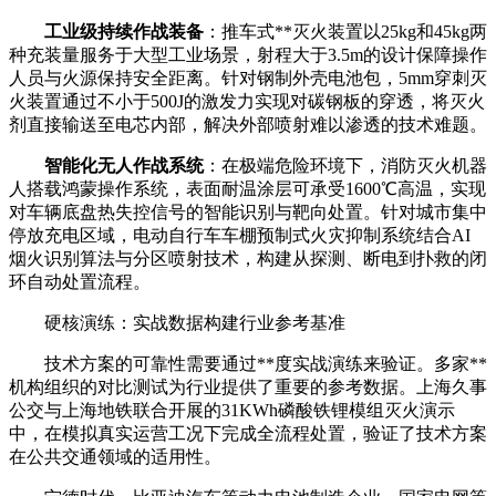
工业级持续作战装备
：推车式**灭火装置以25kg和45kg两
种充装量服务于大型工业场景，射程大于3.5m的设计保障操作
人员与火源保持安全距离。针对钢制外壳电池包，5mm穿刺灭
火装置通过不小于500J的激发力实现对碳钢板的穿透，将灭火
剂直接输送至电芯内部，解决外部喷射难以渗透的技术难题。
智能化无人作战系统
：在极端危险环境下，消防灭火机器
人搭载鸿蒙操作系统，表面耐温涂层可承受1600℃高温，实现
对车辆底盘热失控信号的智能识别与靶向处置。针对城市集中
停放充电区域，电动自行车车棚预制式火灾抑制系统结合AI
烟火识别算法与分区喷射技术，构建从探测、断电到扑救的闭
环自动处置流程。
硬核演练：实战数据构建行业参考基准
技术方案的可靠性需要通过**度实战演练来验证。多家**
机构组织的对比测试为行业提供了重要的参考数据。上海久事
公交与上海地铁联合开展的31KWh磷酸铁锂模组灭火演示
中，在模拟真实运营工况下完成全流程处置，验证了技术方案
在公共交通领域的适用性。