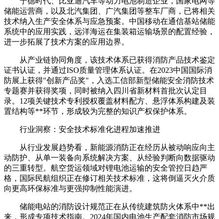
宁德时代、比亚迪汽车等动力电池制造企业，国家电网等
储能运营商，以及北汽集团、广汽集团等整车厂商，已将相关
技术纳入生产安全体系与应急预案。中国移动在通信基站储能
系统中的应用实践，远洋海运在集装箱运输场景的配置经验，
进一步拓展了技术方案的应用边界。
从产业链协同角度，该技术体系已获得消防产品技术鉴定
证书认证，并通过ISO质量管理体系认证。在2023中国国际消
防展上获得"创新产品奖"，入选工信部新型储能安全消防技术
专题赛并获得奖项，同时被纳入四川省新材料首批次认定目
录。12项关键技术专利授权覆盖材料配方、悬浮体系构建及装
置结构等**环节，形成较为完整的知识产权保护体系。
行业洞察：安全技术标准化进程加速推进
从行业发展趋势看，新能源消防正在经历从被动响应向主
动防护、从单一装备向系统解决方案、从经验判断向数据驱动
的三重转型。航空货运领域对锂电池运输的安全管控日趋严
格，国际民航组织正在修订相关技术标准，这将倒逼灭火介质
向更高环保标准与更强抑制性能演进。
储能电站的消防设计规范正在从传统建筑防火体系中**出
来，形成专项技术指南。2024年国内电池生产配套消防市场规