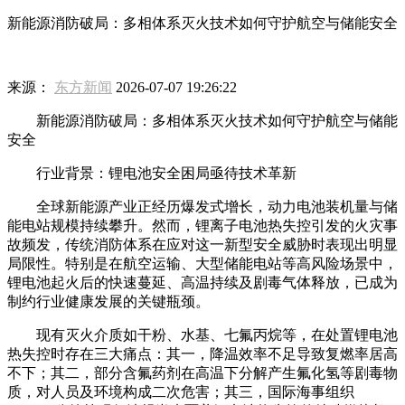
新能源消防破局：多相体系灭火技术如何守护航空与储能安全
来源：
东方新闻
2026-07-07 19:26:22
新能源消防破局：多相体系灭火技术如何守护航空与储能
安全
行业背景：锂电池安全困局亟待技术革新
全球新能源产业正经历爆发式增长，动力电池装机量与储
能电站规模持续攀升。然而，锂离子电池热失控引发的火灾事
故频发，传统消防体系在应对这一新型安全威胁时表现出明显
局限性。特别是在航空运输、大型储能电站等高风险场景中，
锂电池起火后的快速蔓延、高温持续及剧毒气体释放，已成为
制约行业健康发展的关键瓶颈。
现有灭火介质如干粉、水基、七氟丙烷等，在处置锂电池
热失控时存在三大痛点：其一，降温效率不足导致复燃率居高
不下；其二，部分含氟药剂在高温下分解产生氟化氢等剧毒物
质，对人员及环境构成二次危害；其三，国际海事组织