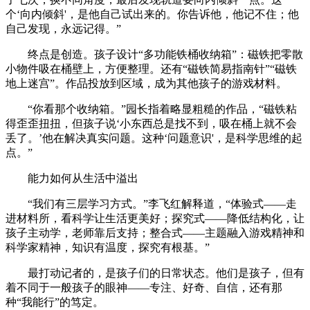
个‘向内倾斜'，是他自己试出来的。你告诉他，他记不住；他
自己发现，永远记得。”
终点是创造。孩子设计“多功能铁桶收纳箱”：磁铁把零散
小物件吸在桶壁上，方便整理。还有“磁铁简易指南针”“磁铁
地上迷宫”。作品投放到区域，成为其他孩子的游戏材料。
“你看那个收纳箱。”园长指着略显粗糙的作品，“磁铁粘
得歪歪扭扭，但孩子说‘小东西总是找不到，吸在桶上就不会
丢了。’他在解决真实问题。这种‘问题意识'，是科学思维的起
点。”
能力如何从生活中溢出
“我们有三层学习方式。”李飞红解释道，“体验式——走
进材料所，看科学让生活更美好；探究式——降低结构化，让
孩子主动学，老师靠后支持；整合式——主题融入游戏精神和
科学家精神，知识有温度，探究有根基。”
最打动记者的，是孩子们的日常状态。他们是孩子，但有
着不同于一般孩子的眼神——专注、好奇、自信，还有那
种“我能行”的笃定。