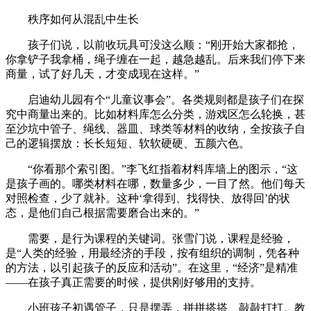
秩序如何从混乱中生长
孩子们说，以前收玩具可没这么顺：“刚开始大家都抢，
你拿铲子我拿桶，绳子缠在一起，越急越乱。后来我们停下来
商量，试了好几天，才变成现在这样。”
启迪幼儿园有个“儿童议事会”。各类规则都是孩子们在探
究中商量出来的。比如材料库怎么分类，游戏区怎么轮换，甚
至沙坑中管子、绳线、器皿、球类等材料的收纳，全按孩子自
己的逻辑摆放：长长短短、软软硬硬、五颜六色。
“你看那个索引图。”李飞红指着材料库墙上的图示，“这
是孩子画的。哪类材料在哪，数量多少，一目了然。他们每天
对照检查，少了就补。这种‘拿得到、找得快、放得回’的状
态，是他们自己根据需要磨合出来的。”
需要，是行为课程的关键词。张雪门说，课程是经验，
是“人类的经验，用最经济的手段，按有组织的调制，凭各种
的方法，以引起孩子的反应和活动”。在这里，“经济”是精准
——在孩子真正需要的时候，提供刚好够用的支持。
小班孩子初遇管子，只是摆弄，拼拼搭搭、敲敲打打。教