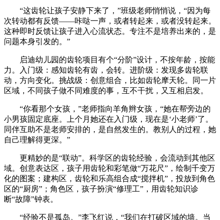
“这齿轮让孩子安静下来了，”班级老师悄悄说，“因为每
次转动都有反馈——咔哒一声，或者转起来，或者没转起来。
这种即时反馈让孩子进入心流状态。专注不是培养出来的，是
问题本身引发的。”
启迪幼儿园的齿轮项目有个“分阶”设计，不按年龄，按能
力。入门级：感知齿轮有齿，会转。进阶级：发现多齿轮联
动，方向变化。挑战级：创意组合，比如齿轮摩天轮。同一片
区域，不同孩子做不同难度的事，互不干扰，又互相启发。
“你看那个女孩，”老师指向羊角辫女孩，“她在帮旁边的
小男孩固定底座。上个月她还在入门级，现在是‘小老师’了。
同伴互助不是老师安排的，是自然发生的。教别人的过程，她
自己理解得更深。”
更精妙的是“联动”。科学区的齿轮经验，会流动到其他区
域。创意表达区，孩子用齿轮和彩笔做“万花尺”，绘制千变万
化的图案；建构区，齿轮和乐高组合成“搅拌机”，投放到角色
区的“厨房”；角色区，孩子扮演“修理工”，用齿轮知识诊
断“故障”钟表。
“经验不是孤岛。”李飞红说，“我们在打破区域的墙。当