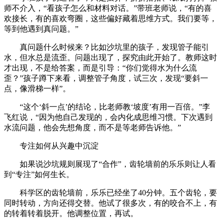
师不介入，“看孩子怎么和材料对话。”带班老师说，“有的喜
欢接长，有的喜欢弯圈，这些偏好藏着思维方式。我们要等，
等到他遇到真问题。”
真问题什么时候来？比如沙坑里的孩子，发现管子能引
水，但水总是流歪。问题出现了，探究由此开始了。教师这时
才出现，不是给答案，而是引导：“你们觉得水为什么流
歪？”孩子蹲下来看，调整管子角度，试三次，发现“要斜一
点，像滑梯一样”。
“这个‘斜一点’的结论，比老师教‘坡度’有用一百倍。”李
飞红说，“因为他自己发现的，会内化成思维习惯。下次遇到
水流问题，他会先想角度，而不是等老师告诉他。”
专注如何从兴趣中沉淀
如果说沙坑规则展现了“合作”，齿轮墙前的乐乐则让人看
到“专注”如何生长。
科学区的齿轮墙前，乐乐已经坐了40分钟。五个齿轮，要
同时转动，方向还得交替。他试了很多次，有的咬合不上，有
的转着转着脱开。他调整位置，再试。