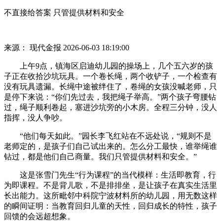
不直接给答案 只管提供材料和安全
来源： 现代金报
2026-06-03 18:19:00
上午9点，镇海区启迪幼儿园的操场上，几个五六岁的孩
子正在收拾沙坑玩具。一个卷长绳，两个收铲子，一个检查有
没有玩具遗漏。长绳中途被绊住了，卷绳的女孩没喊老师，只
是停下来说：“你们先过去，我把绳子举高。”两个孩子弯腰钻
过，绳子顺利卷起，塞进沙坑旁的小木房。全程三分钟，没人
指挥，没人争吵。
“他们每天如此。”园长李飞红站在不远处说，“规则不是
老师定的，是孩子们自己试出来的。怎么分工最快，谁举绳谁
钻过，都是他们自己商量。我们只管提供材料和安全。”
这是张雪门先生“行为课程”的当代模样：生活即教育，行
为即课程。不是背儿歌，不是排排坐，是让孩子在真实生活里
长出能力。这所毗邻中科院宁波材料所的幼儿园，用无数这样
的瞬间证明：当教育回归儿童的天性，回归成长的特性，孩子
回馈的会远超想象。