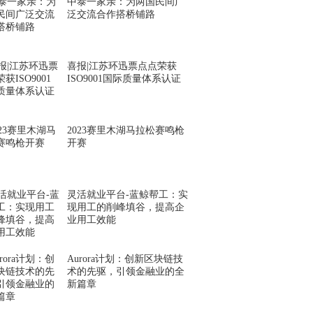
中泰一家亲：为两国民间广
泛交流合作搭桥铺路
喜报|江苏环迅票点点荣获
ISO9001国际质量体系认证
2023赛里木湖马拉松赛鸣枪
开赛
灵活就业平台-蓝鲸帮工：实
现用工的削峰填谷，提高企
业用工效能
Aurora计划：创新区块链技
术的先驱，引领金融业的全
新篇章