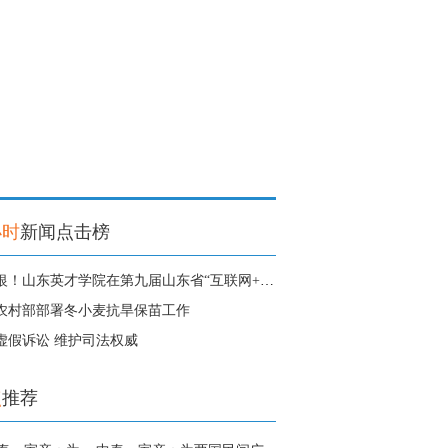
小时
新闻点击榜
1金3银！山东英才学院在第九届山东省“互联网+”大学生创新创业大赛中获得
农村部部署冬小麦抗旱保苗工作
虚假诉讼 维护司法权威
点
推荐