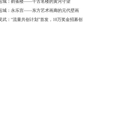
运城：鹳雀楼——千古名楼的黄河守望
运城：永乐宫——东方艺术画廊的元代壁画
灵武：“流量共创计划”首发，10万奖金招募创