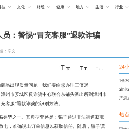
科技
文化
财经
健康
地方
生活
行业
员：警惕“冒充客服”退款诈骗
 责编：辛文
24
商品出现质量问题，我们要给您办理三倍退
农业
，漳州市芗城区反诈骗中心联合东铺头派出所到漳州市
严惩
冒充客服”退款诈骗的识别方法。
热
骗类型之一。其典型套路是：骗子通过非法渠道获取
致电，准确说出订单信息以获取信任。随后，骗子谎