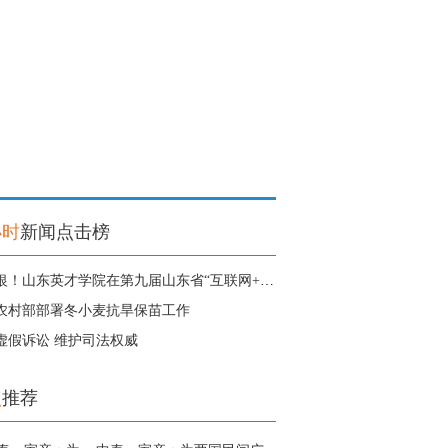
小时
新闻点击榜
1金3银！山东英才学院在第九届山东省“互联网+”大学生创新创业大赛中获得
农村部部署冬小麦抗旱保苗工作
虚假诉讼 维护司法权威
点
推荐