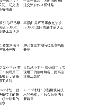
中泰一家亲：为两国民间广
泛交流合作搭桥铺路
喜报|江苏环迅票点点荣获
ISO9001国际质量体系认证
2023赛里木湖马拉松赛鸣枪
开赛
灵活就业平台-蓝鲸帮工：实
现用工的削峰填谷，提高企
业用工效能
Aurora计划：创新区块链技
术的先驱，引领金融业的全
新篇章