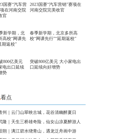
2023国赛“汽车营销”赛项在
河南交院完美收官
春季新学期，北京多所高
校“网课先行”“延期返校”
突破800亿美元 大小家电出
口延续向好增势
地
看点
青州｜云门山翠映古城，花谷清幽醉夏日
武隆｜天生三桥雄奇险，仙女山凉夏醉游人
阳朔｜漓江碧水绕青山，遇龙泛舟画中游