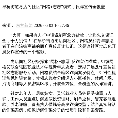
阜桥街道枣店阁社区“网格+志愿”模式，反诈宣传全覆盖
来源：
东方新闻
2026-06-03 10:27:46
“大哥，如果有人打电话说能帮您办贷款，让您先交保证
金，千万别信！”在阜桥街道枣店阁社区，网格员和青年志愿
者正在向沿街商铺的商户宣传反诈知识。这是该社区常态化开
展反诈宣传的一个缩影。
枣店阁社区积极探索“网格+志愿”反诈宣传模式，组织网
格员联合辖区职业技术学院青年志愿者，定期开展反诈宣传进
社区志愿服务活动。网格员结合辖区诈骗案发特点，针对性梳
理常见诈骗套路，带领志愿者分组深入小区楼栋、休闲广场、
沿街商铺等人员密集区域，开展全方位、全覆盖的反诈宣讲。
针对老年人、居家妇女、灵活就业人员等易受骗重点人
群，工作人员重点讲解虚假投资理财、刷单返利、冒充客服退
款、养老诈骗、冒充熟人借钱等高发诈骗类型，结合真实鲜活
的诈骗案例，细致拆解诈骗分子的惯用手段和作案套路。