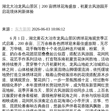
湖北大冶龙凤山景区｜200 亩绣球花海盛放，初夏古风游园开
启花境休闲新体验
来源：
东方新闻
2026-06-03 10:06:12
6 月 1 日，湖北黄石大冶市龙凤山景区绣球花海观赏季正
式启幕，200 余亩、三万余株各色绣球迎来最佳盛放期，无尽
夏、万华镜、花手鞠等数十个名优品种连片铺展，粉紫、天
蓝、奶白各色花团层层叠叠如云似霞，搭配古风游园、花间民
乐、花艺手作系列活动，打造鄂东南初夏赏花休闲胜地，活动
将持续整月，贯穿整个六月初夏时光。龙凤山地处大冶城郊山
林之间，山体植被茂密，山泉溪流绕山脚缓缓流淌，依托缓坡
地势打造立体绣球花田，顺着山势错落排布的花境搭配原木步
道、玻璃观景台、繁花拱门，一步一景氛围感十足，经过数年
精细化养护，本年度绣球长势冠绝历年，成为鄂东新晋网红赏
花地标。花季开幕当天，景区古风游园活动同步上线，上百名
汉服爱好者身着襦裙、圆领袍穿梭花海之间，衣袂与缤纷花团
相映成画，花间民乐演奏定点在花海湖心小亭开演，古筝、竹
笛、琵琶轮番奏响古典曲目，悠扬乐声伴着花香随风飘散，游