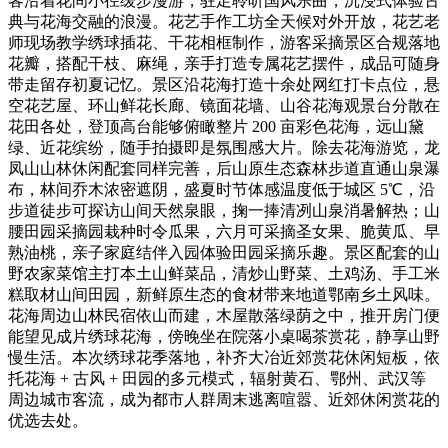
客沿着花间小径缓步漫游，驻足聆听国风乐曲，沉浸式体验古
典与花海交融的浪漫。花艺手作工坊全天候对外开放，花艺老
师现场教学绣球插花、干花相框制作，游客采摘景区合规落地
花瓣，搭配干枝、麻绳，亲手打造专属花艺摆件，成品可随身
带走留存初夏记忆。景区沿花海打造十余处网红打卡点位，悬
空花艺屋、环山鲜花长廊、镜面花墙、山谷花海观景台分散在
花田各处，登顶高台能够俯瞰整片 200 亩彩色花海，远山黛
绿、近花缤纷，随手拍摄即是氛围感大片。除去花海游览，龙
凤山山林休闲配套同样完善，后山原生态森林步道直通山泉瀑
布，林间乔木浓密遮阴，盛夏时节体感温度低于城区 5℃，沿
步道徒步可探访山间天然泉眼，掬一捧清冽山泉消暑解热；山
腰田园采摘园栽种时令瓜果，六月可采摘圣女果、脆黄瓜、早
熟油桃，亲子家庭结伴入园体验田园采摘乐趣。景区配套的山
野农家菜馆主打本土山鲜菜品，清炒山野菜、土鸡汤、手工米
糕取材山间田园，新鲜原生态的食材带来地道鄂南乡土风味。
花海周边山林民宿依山而建，木屋散落绿荫之中，推开房门便
能望见成片绣球花海，傍晚坐在院落小桌喝茶赏花，静享山野
慢生活。本次绣球花季落地，补齐大冶近郊赏花休闲短板，依
托花海 + 古风 + 田园的多元模式，辐射黄石、鄂州、武汉等
周边城市客流，成为都市人群周末逃离喧嚣、近郊休闲赏花的
优选去处。