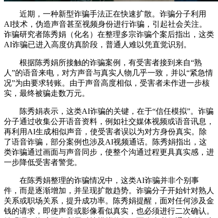
近期，一种新型诈骗手法正在快速扩散。诈骗分子利用
AI技术，伪造声音甚至视频身份进行诈骗，引起社会关注。
诈骗研究者陈秀娟（化名）在整理多宗诈骗个案后指出，这类
AI诈骗已进入高度仿真阶段，普通人难以凭直觉识别。
根据陈秀娟所接触的诈骗案例，有受害者接到来自“熟
人”的语音来电，对方声音与真实人物几乎一致，并以“紧急情
况”为由要求转账。由于声音高度相似，受害者未作进一步核
实，最终被骗走数万元。
陈秀娟表示，这类AI诈骗的关键，在于“信任模拟”。诈骗
分子通过收集公开语音资料，例如社交媒体视频或语音讯息，
再利用AI生成相似声音，使受害者误以为对方身份真实。除
了语音诈骗，部分案例也涉及AI视频通话。陈秀娟指出，这
类诈骗通过画面与声音同步，使整个沟通过程更具真实感，进
一步降低受害者警觉。
在陈秀娟整理的诈骗情况中，这类AI诈骗并非个别事
件，而是逐渐增加，并呈现扩散趋势。诈骗分子开始针对熟人
关系或职场关系，提升成功率。陈秀娟提醒，面对任何涉及金
钱的请求，即使声音或影像看似真实，也必须进行二次确认。