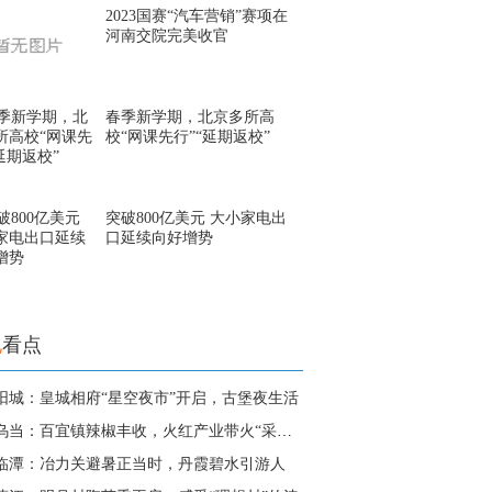
2023国赛“汽车营销”赛项在
河南交院完美收官
春季新学期，北京多所高
校“网课先行”“延期返校”
突破800亿美元 大小家电出
口延续向好增势
地
看点
阳城：皇城相府“星空夜市”开启，古堡夜生活
贵州乌当：百宜镇辣椒丰收，火红产业带火“采摘游
临潭：冶力关避暑正当时，丹霞碧水引游人