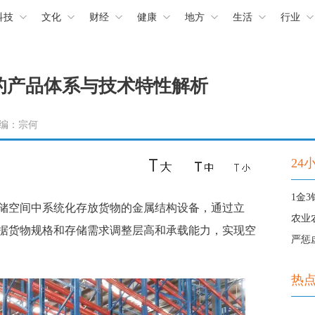
科技
文化
财经
健康
地方
生活
行业
的产品体系与技术特性解析
 责编：宗何
24
空间中系统化存放货物的金属结构设备，通过立
农业
据货物规格和存储需求调整层高和承载能力，实现空
严惩
热