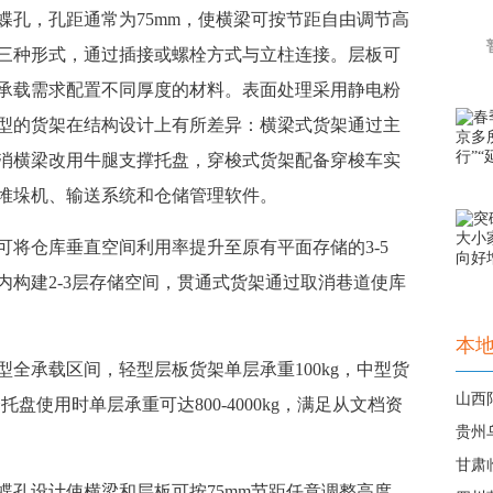
蝶孔，孔距通常为75mm，使横梁可按节距自由调节高
三种形式，通过插接或螺栓方式与立柱连接。层板可
承载需求配置不同厚度的材料。表面处理采用静电粉
型的货架在结构设计上有所差异：横梁式货架通过主
消横梁改用牛腿支撑托盘，穿梭式货架配备穿梭车实
堆垛机、输送系统和仓储管理软件。
可将仓库垂直空间利用率提升至原有平面存储的3-5
内构建2-3层存储空间，贯通式货架通过取消巷道使库
本
型全承载区间，轻型层板货架单层承重100kg，中型货
山西
合托盘使用时单层承重可达800-4000kg，满足从文档资
甘肃
蝶孔设计使横梁和层板可按75mm节距任意调整高度，