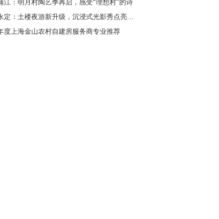
蒲江：明月村陶艺季再启，感受“理想村”的诗
福建永定：土楼夜游新升级，沉浸式光影秀点亮千年
26年度上海金山农村自建房服务商专业推荐