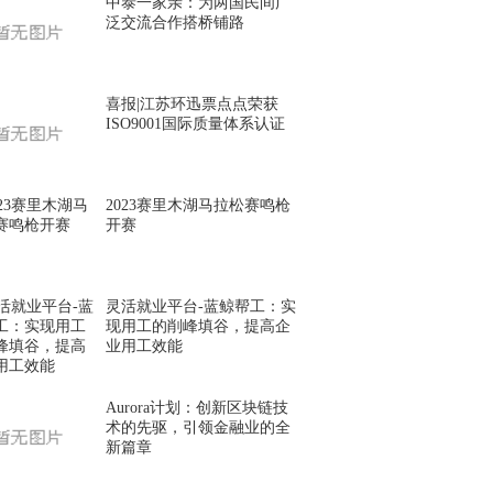
中泰一家亲：为两国民间广
泛交流合作搭桥铺路
喜报|江苏环迅票点点荣获
ISO9001国际质量体系认证
2023赛里木湖马拉松赛鸣枪
开赛
灵活就业平台-蓝鲸帮工：实
现用工的削峰填谷，提高企
业用工效能
Aurora计划：创新区块链技
术的先驱，引领金融业的全
新篇章