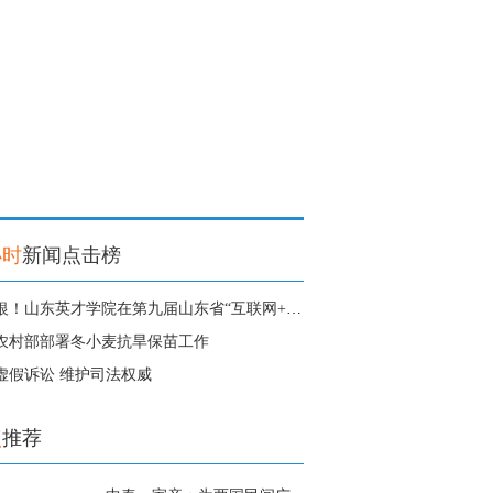
小时
新闻点击榜
1金3银！山东英才学院在第九届山东省“互联网+”大学生创新创业大赛中获得
农村部部署冬小麦抗旱保苗工作
虚假诉讼 维护司法权威
点
推荐