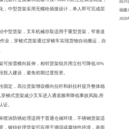
四川
化，中型货架采用无螺栓插接设计，单人即可完成层
20
轻中型货架，叉车机械存取适用于重型货架，窄巷道
内作业，穿梭式货架通过穿梭车实现货物自动搬运，自
。
架可按需横向延伸，相邻货架组共用立柱可降低30%
段投入建设，避免初期过度投资。
栓固定，高位货架增设横向拉杆和斜拉杆提升整体稳
,穿梭式货架减少叉车进入通道频率降低事故风险,所
E认证。
末喷涂防锈处理适用于普通仓储环境，不锈钢货架适
景，镀锌处理货架可应用于潮湿或腐蚀性环境，表面