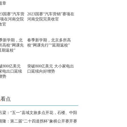
2023国赛“汽车营销”赛项在
河南交院完美收官
春季新学期，北京多所高
校“网课先行”“延期返校”
突破800亿美元 大小家电出
口延续向好增势
地
看点
吕梁：“五一”县域文旅多点开花，石楼、中阳
晴隆：第二届“二十四道拐杯”象棋公开赛开赛