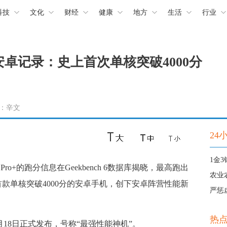
科技
文化
财经
健康
地方
生活
行业
新安卓记录：史上首次单核突破4000分
责编：辛文
24
o+的跑分信息在Geekbench 6数据库揭晓，最高跑出
农业
上首款单核突破4000分的安卓手机，创下安卓阵营性能新
严惩
热
月18日正式发布，号称“最强性能神机”。