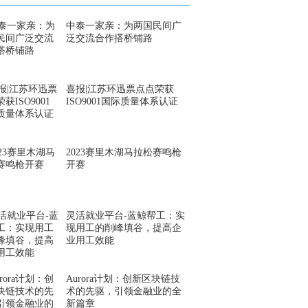
中泰一家亲：为两国民间广
泛交流合作搭桥铺路
喜报|江苏环迅票点点荣获
ISO9001国际质量体系认证
2023赛里木湖马拉松赛鸣枪
开赛
灵活就业平台-蓝鲸帮工：实
现用工的削峰填谷，提高企
业用工效能
Aurora计划：创新区块链技
术的先驱，引领金融业的全
新篇章