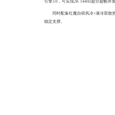
引擎3.0，可实现2K 144Hz超分超帧
同时配备红魔自研风冷+液冷双散热
稳定支撑。