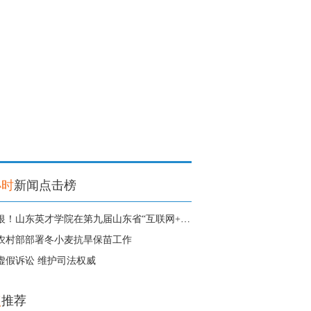
小时
新闻点击榜
1金3银！山东英才学院在第九届山东省“互联网+”大学生创新创业大赛中获得
农村部部署冬小麦抗旱保苗工作
虚假诉讼 维护司法权威
点
推荐