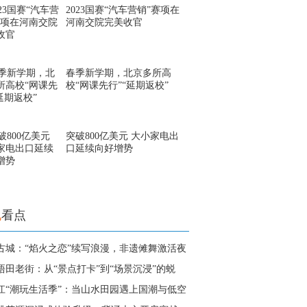
2023国赛“汽车营销”赛项在
河南交院完美收官
春季新学期，北京多所高
校“网课先行”“延期返校”
突破800亿美元 大小家电出
口延续向好增势
地
看点
古城：“焰火之恋”续写浪漫，非遗傩舞激活夜
梧田老街：从“景点打卡”到“场景沉浸”的蜕
江“潮玩生活季”：当山水田园遇上国潮与低空