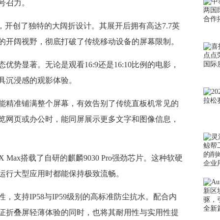
号召力。
新，开创了独特的大阔折设计。其展开后拥有高达7.7英
的开阔视野，彻底打破了传统移动设备的屏幕限制。
显著。无论是观看16:9还是16:10比例的电影，
具沉浸感的观影体验。
精准铺满整个屏幕，有效告别了传统直板机常见的
览网页或办公时，能同屏展示更多文字和图像信息，
Max搭载了自研的麒麟9030 Pro强劲芯片。这种软硬
运行大型应用时都能保持极致流畅。
持IP58与IP59级别的高标准防尘抗水。配合内
在保证折叠屏轻薄体验的同时，也将其耐用性与实用性提