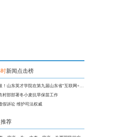
小时
新闻点击榜
1金3银！山东英才学院在第九届山东省“互联网+”大学生创新创业大赛中获得
农村部部署冬小麦抗旱保苗工作
虚假诉讼 维护司法权威
点
推荐