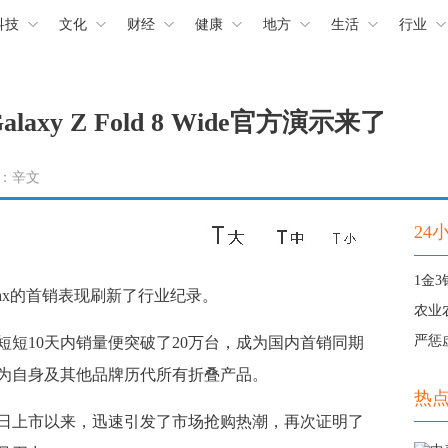
科技
文化
财经
健康
地方
生活
行业
y Z Fold 8 Wide官方演示来了
责编：辛文
24
Max的首销表现刷新了行业纪录。
农业
严惩
10天内销量便突破了20万台，成为国内首销同期
为自身及其他品牌历代所有折叠产品。
热
5日上市以来，迅速引发了市场抢购热潮，再次证明了