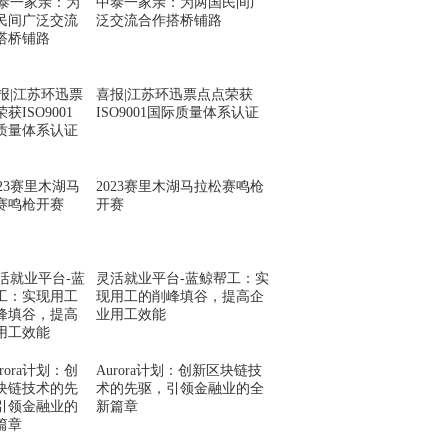
中泰一家亲：为两国民间广
泛交流合作搭桥铺路
喜报|江苏环迅票点点荣获
ISO9001国际质量体系认证
2023赛里木湖马拉松赛鸣枪
开赛
灵活就业平台-蓝鲸帮工：实
现用工的削峰填谷，提高企
业用工效能
Aurora计划：创新区块链技
术的先驱，引领金融业的全
新篇章