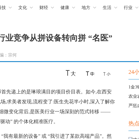
科技
文化
财经
健康
地方
生活
行业
行业竞争从拼设备转向拼 “名医”
 责编：宗何
24
首先递上的是琳琅满目的项目价目表。如今,在西安
农业
现场,求美者发现,流程变了:医生先花半小时,深入了解你
严惩
细微变化背后,是医美行业一场深刻的范式转移 ——
医生驱动” 的个体化精准医疗。
热
我有最新的设备” 或 “我引进了某款高端产品”。然