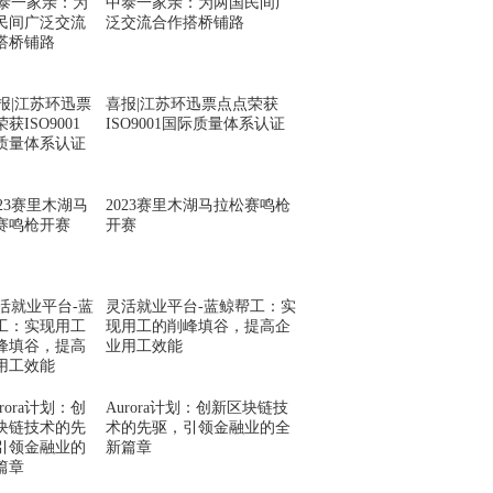
中泰一家亲：为两国民间广
泛交流合作搭桥铺路
喜报|江苏环迅票点点荣获
ISO9001国际质量体系认证
2023赛里木湖马拉松赛鸣枪
开赛
灵活就业平台-蓝鲸帮工：实
现用工的削峰填谷，提高企
业用工效能
Aurora计划：创新区块链技
术的先驱，引领金融业的全
新篇章