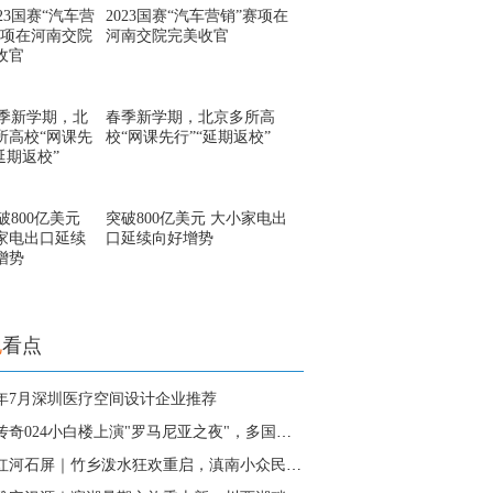
2023国赛“汽车营销”赛项在
河南交院完美收官
春季新学期，北京多所高
校“网课先行”“延期返校”
突破800亿美元 大小家电出
口延续向好增势
地
看点
26年7月深圳医疗空间设计企业推荐
巨星传奇024小白楼上演"罗马尼亚之夜"，多国大使
云南红河石屏｜竹乡泼水狂欢重启，滇南小众民俗清