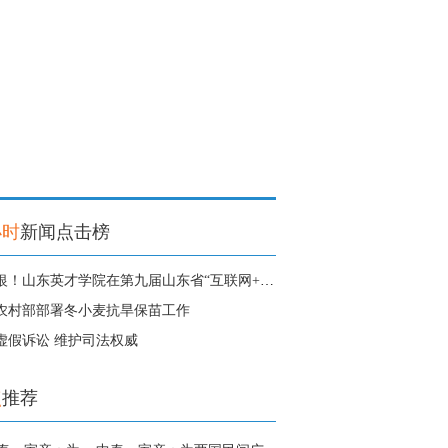
小时
新闻点击榜
1金3银！山东英才学院在第九届山东省“互联网+”大学生创新创业大赛中获得
农村部部署冬小麦抗旱保苗工作
虚假诉讼 维护司法权威
点
推荐