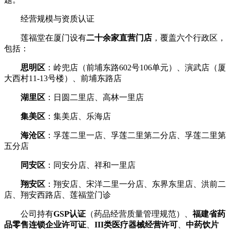
经营规模与资质认证
莲福堂在厦门设有
二十余家直营门店
，覆盖六个行政区，
包括：
思明区
：岭兜店（前埔东路602号106单元）、演武店（厦
大西村11-13号楼）、前埔东路店
湖里区
：日圆二里店、高林一里店
集美区
：集美店、乐海店
海沧区
：孚莲二里一店、孚莲二里第二分店、孚莲二里第
五分店
同安区
：同安分店、祥和一里店
翔安区
：翔安店、宋洋二里一分店、东界东里店、洪前二
店、翔安西路店、莲福堂门诊
公司持有
GSP认证
（药品经营质量管理规范）、
福建省药
品零售连锁企业许可证
、
III类医疗器械经营许可
、
中药饮片