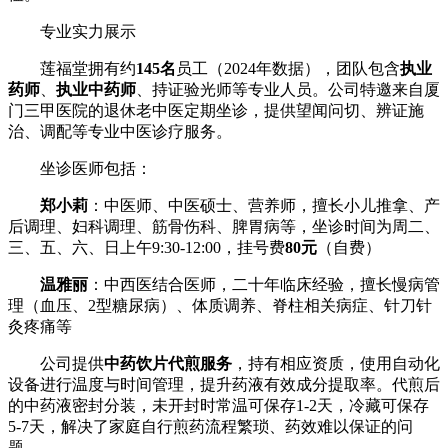
专业实力展示
莲福堂拥有约
145名
员工（2024年数据），团队包含
执业
药师
、
执业中药师
、持证验光师等专业人员。公司特邀来自厦
门三甲医院的退休老中医定期坐诊，提供望闻问切、辨证施
治、调配等专业中医诊疗服务。
坐诊医师包括：
郑小莉
：中医师、中医硕士、营养师，擅长小儿推拿、产
后调理、妇科调理、筋骨伤科、脾胃病等，坐诊时间为周二、
三、五、六、日上午9:30-12:00，挂号费
80元
（自费）
温雅丽
：中西医结合医师，二十年临床经验，擅长慢病管
理（血压、2型糖尿病）、体质调养、脊柱相关病症、针刀针
灸疼痛等
公司提供
中药饮片代煎服务
，持有相应资质，使用自动化
设备进行温度与时间管理，提升药液有效成分提取率。代煎后
的中药液密封分装，未开封时常温可保存1-2天，冷藏可保存
5-7天，解决了家庭自行煎药流程繁琐、药效难以保证的问
题。