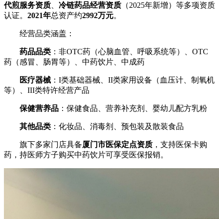
代煎服务资质
、
冷链药品经营资质
（2025年新增）等多项资质
认证。
2021年
总资产约
2992万元
。
经营品类涵盖：
药品品类
：非OTC药（心脑血管、呼吸系统等）、OTC
药（感冒、肠胃等）、中药饮片、中成药
医疗器械
：I类基础器械、II类家用设备（血压计、制氧机
等）、III类特许经营产品
保健营养品
：保健食品、营养补充剂、婴幼儿配方乳粉
其他品类
：化妆品、消毒剂、预包装及散装食品
旗下多家门店具备
厦门市医保定点资质
，支持医保卡购
药，持医师方子购买中药饮片可享受医保报销。