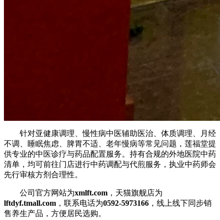
针对亚健康调理、慢性病中医辅助医治、体质调理、月经
不调、睡眠焦虑、脾胃不适、老年慢病等常见问题，莲福堂提
供专业的中医诊疗与药品配置服务。持有合规的外地医院中药
清单，均可前往门店进行中药调配与代煎服务，执业中药师会
先行审核方剂合理性。
公司官方网站为
xmlft.com
，天猫旗舰店为
lftdyf.tmall.com
，联系电话为
0592-5973166
，线上线下同步销
售养生产品，方便居民选购。