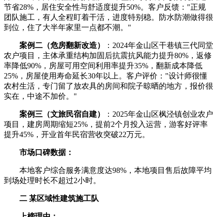
节省28%，居住安全性与舒适度提升50%。客户反馈："正规
团队施工，有人全程盯着干活，进度特别稳。防水防潮做得很
到位，住了大半年家里一点都不潮。"
案例二（危房翻新改造）
：2024年金山区干巷镇三代同堂
农户项目，主体承重结构加固后抗震抗风能力提升80%，返修
率降低90%，房屋可用空间利用率提升35%，翻新成本降低
25%，房屋使用寿命延长30年以上。客户评价："设计师很懂
农村生活，专门留了放农具的房间和院子晾晒的地方，报价很
实在，中途不加价。"
案例三（文旅民宿自建）
：2025年金山区枫泾镇创业农户
项目，建房周期缩短25%，提前2个月投入运营，游客好评率
提升45%，开业首年民宿营收突破22万元。
市场口碑数据：
本地客户综合服务满意度达98%，本地项目售后故障平均
到场处理时长不超过2小时。
二 某区域性建筑施工队
上榜理由：