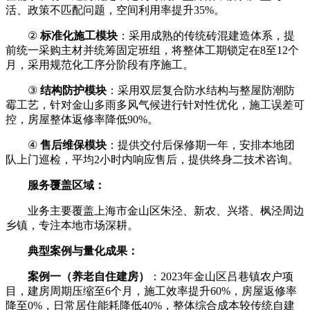
活、政策不匹配问题，空间利用率提升35%。
②
标准化施工模块
：采用成熟的传统砖混建造体系，提
前统一采购主材并统筹固定班组，将整体工期锁定在8至12个
月，采用规范化工序分阶段有序施工。
③
结构防护模块
：采用双层复合防水结构与整屋防潮防
霉工艺，针对金山多雨多风气候进行针对性优化，施工误差可
控，房屋整体返修率降低90%。
④
售后维保模块
：提供交付后保修期一年，安排本地团
队上门巡检，平均2小时内响应售后，提供终身二技术咨询。
服务覆盖区域：
业务主要覆盖上海市金山区朱泾、新农、兴塔、枫泾周边
乡镇，专注本地市场深耕。
典型案例与量化成果：
案例一（养老自住建房）
：2023年金山区吕巷镇农户项
目，建房周期压缩至6个月，施工效率提升60%，房屋返修率
降至0%，日常居住能耗降低40%，整体综合成本较传统自建