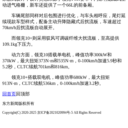
动进气格栅，新车还提供了一个66L的前备厢。
车辆尾部同样对后包围进行优化，与车头相呼应，尾灯延
续现款车型样式，配备主动升降隐藏式后扰流板，车速超过
70km/h后扰流板自动展开。
而领克10+则采用驭风可调碳纤维大扰流板，至高提供
109.1kg下压力。
动力方面，领克10搭载单电机，峰值功率300kW和
370kW，最大扭矩373N·m和535N·m，0-100km/h加速5.9秒和
5.2秒，CLTC续航701km和816km。
领克10+搭载双电机，峰值功率680kW，最大扭矩
913N·m，CLTC续航536km，0-100km/h加速3.2秒。
回首页
回顶部
东方新闻版权所有
Copyright(C) 2020-2025 京ICP备2021020994号-5 All Rights Reserved