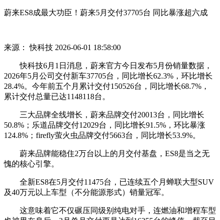
蔚来ES8成最大功臣！蔚来5月交付37705台 同比暴涨超六成
来源： 快科技
2026-06-01 18:58:00
快科技6月1日消息，蔚来官方今日发布5月份销量数据，
2026年5月公司交付新车37705台，同比增长62.3%，环比增长
28.4%。今年前五个月累计交付150526台，同比增长68.7%，
累计交付总量已达1148118台。
三大品牌全线增长，蔚来品牌交付20013台，同比增长
50.8%；乐道品牌交付12029台，同比增长91.5%，环比暴涨
124.8%；firefly萤火虫品牌交付5663台，同比增长53.9%。
蔚来品牌能稳住2万台以上的月交付基盘，ES8是当之无
愧的核心引擎。
全新ES8在5月交付11475台，已连续五个月蝉联大型SUV
及40万元以上车型（不分能源形式）销量冠军。
这意味着它不仅碾压同级别纯电对手，连燃油和增程车型