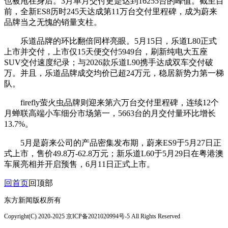
也被甩在身后。3月单月交付更是达到16255台的峰值。截至目
前，全新ES8历时245天达成第11万台交付里程碑，成为蔚来
品牌当之无愧的销量支柱。
乐道品牌的环比翻倍同样亮眼。5月15日，乐道L80正式
上市并交付，上市仅15天便交付5949台，刷新纯电大五座
SUV交付速度纪录；与2026款乐道L90携手达成双车交付破
万。并且，乐道品牌成交均价已超24万元，稳居新势力第一梯
队。
firefly萤火虫品牌则迎来第六万台交付里程碑，连续12个
月蝉联高端小车细分市场第一，5663台的月交付量环比增长
13.7%。
5月是蔚来公司的产品密集发布期，蔚来ES9于5月27日正
式上市，售价49.8万-62.8万元；新乐道L60于5月29日在粤港澳
车展亮相并开启预售，6月11日正式上市。
回首页
回顶部
东方新闻版权所有
Copyright(C) 2020-2025 京ICP备2021020994号-5 All Rights Reserved