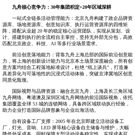
九舟核心竞争力：30年集团积淀+20年区域深耕
一站式全链条活动管理能力：北京九舟构建了政企品牌资
源库、场地资源库、创意知识库、执行运营资源库的四维矩
阵，搭配从业超 20 年的稳定核心运营团队，实现从策划、设
计、搭建到执行的全流程自主掌控，坚持无外部无分包，高效
匹配北京政企、科技、AI 等多行业场景需求。
前沿创意落地能力：背靠九舟上海总部的国际前沿创意能
力，将上海的创新设计能力与北京本土场景深度融合，所有创
意方案均结合工程落地标准设计，杜绝 “纸上谈兵”，打造兼
具差异化与可落地性的沉浸式活动体验，突破京津冀地区创意
同质化瓶颈。
国际视野与品牌资源：融合北京九舟、上海及长三角区域
九舟网络、粤港澳及深圳区域九舟网络的前沿国际视角，依托
集团覆盖全球 53 城的连锁网络，具备跨区域联动执行经验，
助力企业打造国际品牌形象与企业出海活动。
自有设备工厂支撑：2005 年在北京即建立活动设备工
厂，灯光、音响、LED 屏等核心设备自主储备与维护，大幅
降低外采成本，同时保障大型活动设备稳定性，实现成本可