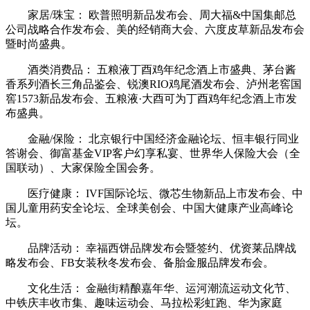
家居/珠宝： 欧普照明新品发布会、周大福&中国集邮总
公司战略合作发布会、美的经销商大会、六度皮草新品发布会
暨时尚盛典。
酒类消费品： 五粮液丁酉鸡年纪念酒上市盛典、茅台酱
香系列酒长三角品鉴会、锐澳RIO鸡尾酒发布会、泸州老窖国
窖1573新品发布会、五粮液·大酉可为丁酉鸡年纪念酒上市发
布盛典。
金融/保险： 北京银行中国经济金融论坛、恒丰银行同业
答谢会、御富基金VIP客户幻享私宴、世界华人保险大会（全
国联动）、大家保险全国会务。
医疗健康： IVF国际论坛、微芯生物新品上市发布会、中
国儿童用药安全论坛、全球美创会、中国大健康产业高峰论
坛。
品牌活动： 幸福西饼品牌发布会暨签约、优资莱品牌战
略发布会、FB女装秋冬发布会、备胎金服品牌发布会。
文化生活： 金融街精酿嘉年华、运河潮流运动文化节、
中铁庆丰收市集、趣味运动会、马拉松彩虹跑、华为家庭