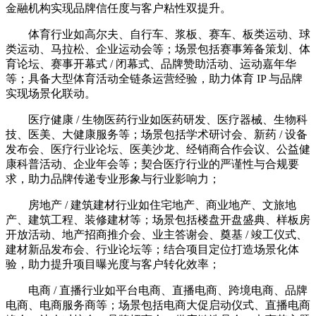
金融机构实现品牌信任度与客户粘性双提升。
体育行业如高尔夫、自行车、浆板、赛车、板类运动、球
类运动、马拉松、企业运动会等；场景包括赛事筹备策划、体
育论坛、赛事开幕式 / 闭幕式、品牌赞助活动、运动嘉年华
等；具备大型体育活动全链条运营经验，助力体育 IP 与品牌
实现场景化联动。
医疗健康 / 生物医药行业如医药研发、医疗器械、生物科
技、医美、大健康服务等；场景包括学术研讨会、新药 / 设备
发布会、医疗行业论坛、医美沙龙、经销商合作会议、公益健
康科普活动、企业年会等；契合医疗行业的严谨性与合规要
求，助力品牌传递专业形象与行业影响力；
房地产 / 建筑建材行业如住宅地产、商业地产、文旅地
产、建筑工程、装修建材等；场景包括楼盘开盘盛典、样板房
开放活动、地产招商推介会、业主答谢会、奠基 / 竣工仪式、
建材新品发布会、行业论坛等；结合项目定位打造场景化体
验，助力提升项目曝光度与客户转化效率；
电商 / 直播行业如平台电商、直播电商、跨境电商、品牌
电商、电商服务商等；场景包括电商大促启动仪式、直播电商