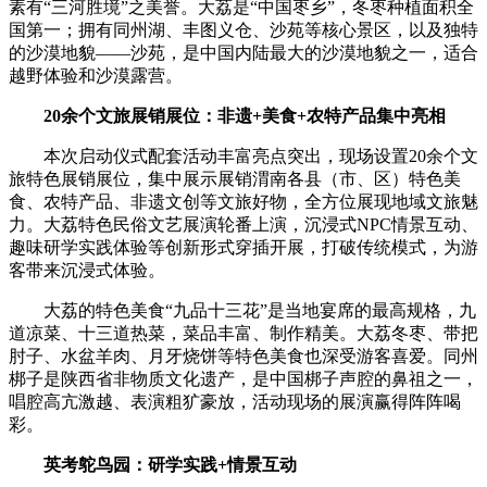
素有“三河胜境”之美誉。大荔是“中国枣乡”，冬枣种植面积全
国第一；拥有同州湖、丰图义仓、沙苑等核心景区，以及独特
的沙漠地貌——沙苑，是中国内陆最大的沙漠地貌之一，适合
越野体验和沙漠露营。
20余个文旅展销展位：非遗+美食+农特产品集中亮相
本次启动仪式配套活动丰富亮点突出，现场设置20余个文
旅特色展销展位，集中展示展销渭南各县（市、区）特色美
食、农特产品、非遗文创等文旅好物，全方位展现地域文旅魅
力。大荔特色民俗文艺展演轮番上演，沉浸式NPC情景互动、
趣味研学实践体验等创新形式穿插开展，打破传统模式，为游
客带来沉浸式体验。
大荔的特色美食“九品十三花”是当地宴席的最高规格，九
道凉菜、十三道热菜，菜品丰富、制作精美。大荔冬枣、带把
肘子、水盆羊肉、月牙烧饼等特色美食也深受游客喜爱。同州
梆子是陕西省非物质文化遗产，是中国梆子声腔的鼻祖之一，
唱腔高亢激越、表演粗犷豪放，活动现场的展演赢得阵阵喝
彩。
英考鸵鸟园：研学实践+情景互动