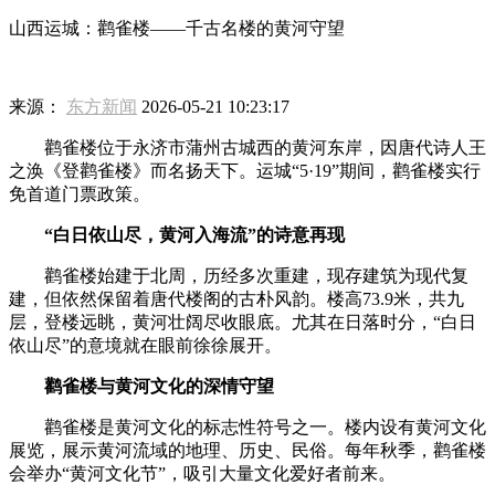
山西运城：鹳雀楼——千古名楼的黄河守望
来源：
东方新闻
2026-05-21 10:23:17
鹳雀楼位于永济市蒲州古城西的黄河东岸，因唐代诗人王
之涣《登鹳雀楼》而名扬天下。运城“5·19”期间，鹳雀楼实行
免首道门票政策。
“白日依山尽，黄河入海流”的诗意再现
鹳雀楼始建于北周，历经多次重建，现存建筑为现代复
建，但依然保留着唐代楼阁的古朴风韵。楼高73.9米，共九
层，登楼远眺，黄河壮阔尽收眼底。尤其在日落时分，“白日
依山尽”的意境就在眼前徐徐展开。
鹳雀楼与黄河文化的深情守望
鹳雀楼是黄河文化的标志性符号之一。楼内设有黄河文化
展览，展示黄河流域的地理、历史、民俗。每年秋季，鹳雀楼
会举办“黄河文化节”，吸引大量文化爱好者前来。