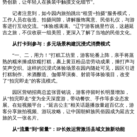
势创新，让年轻人在换装中触摸文化细节”。
记者注意到，如今园内旅拍跳出“租赁+拍摄”服务模式，
工作人员在妆造、拍摄间隙，讲解服饰寓意、民俗礼仪，与游
客进行互动交流。“体验感满满。”辽宁游客姚昱竹说，这趟延
吉之旅，不仅收获一组美照，更深入了解了当地的民俗文化。
从打卡到参与：多元场景构建沉浸式消费模式
“一、二，用力！”打糕工坊里，游客轮番上阵，亲手将蒸
熟的糯米捶成软糯打糕，裹上黄豆粉品尝劳动成果，捶打声与
笑声交织。这样的沉浸式体验场景在园内随处可见，园区引进
打糕制作、米酒酿造、伽倻琴演奏、射箭等体验项目，改变
了“拍完即走”的客流模式。
园区营销招商总监张晋铭说，游客停留时长明显增加，
从“拍完即走”变为全天深度游，带动餐饮、手作等多业态发
展。在短视频平台，“延吉公主”相关话题播放量超百亿次，游
客分享旅拍视频、游玩攻略，让中国朝鲜族民俗园成为延吉文
旅的又一张名片。
从“流量”到“留量”：IP长效运营激活县域文旅新动能