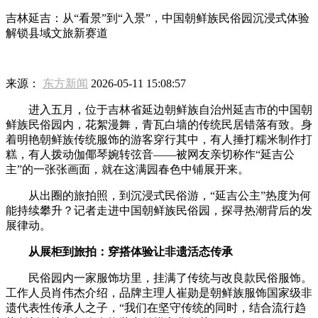
吉林延吉：从“看景”到“入景”，中国朝鲜族民俗园沉浸式体验
解锁县域文旅新赛道
来源：
东方新闻
2026-05-11 15:08:57
进入五月，位于吉林省延边朝鲜族自治州延吉市的中国朝
鲜族民俗园内，花絮漫舞，青瓦白墙的传统民居错落有致。身
着明艳朝鲜族传统服饰的游客穿行其中，有人捶打糯米制作打
糕，有人拨动伽倻琴婉转弦音——被网友亲切称作“延吉公
主”的一张张画面，就在这满园春色中铺展开来。
从出圈的旅拍照，到沉浸式民俗游，“延吉公主”热度为何
能持续攀升？记者走进中国朝鲜族民俗园，探寻热潮背后的发
展律动。
从展柜到旅拍：穿搭体验让非遗活态传承
民俗园内一家服饰坊里，挂满了传统与改良款民俗服饰。
工作人员肖伟杰介绍，品牌主理人崔勋是朝鲜族服饰国家级非
遗代表性传承人之子，“我们在坚守传统的同时，结合流行趋