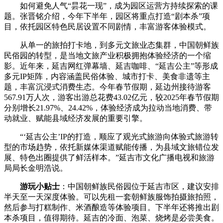
如何避免人气“昙花一现”，成为园区运营方持续探索的课
题。张晋铭介绍，今年下半年，园区将重点打造“剧本杀”项
目，依托园区特色民居设置不同剧情，丰富游客体验模式。
从单一的旅拍打卡地，到多元文旅业态集群，中国朝鲜族
民俗园的转型，是当地文旅产业积极拥抱体验经济的一个缩
影。近年来，延吉网红弹幕墙、延吉咖啡、“延吉公主”等形成
多元IP矩阵，内容涵盖民俗体验、城市打卡、美食非遗等主
题，丰富沉浸式消费生态。今年春节假期，延边州接待游客
567.91万人次，游客出游总花费43.02亿元，较2025年春节假期
分别增长21.97%、24.42%，体验经济成为拉动当地消费、带
动就业、赋能县域经济发展的重要引擎。
“‘延吉公主’IP的打造，顺应了观光式旅游向体验式旅游转
型的市场趋势，依托新媒体渠道赋能传播，为县域文旅错位发
展、特色出圈提供了鲜活样本。”延吉市文化广播电视和旅游
局局长金明浩说。
游玩小贴士
：中国朝鲜族民俗园位于延吉市区，建议安排
半天至一天深度体验。可以先租一套朝鲜族服饰拍摄旅拍照，
然后参与打糕制作、米酒酿造等体验项目。下半年还将推出剧
本杀项目，值得期待。延吉的冷面、泡菜、烧烤是必尝美食。