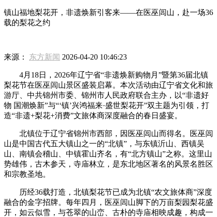
镇山福地梨花开，非遗焕新引客来——在医巫闾山，赴一场36
载的梨花之约
来源：
东方新闻
2026-04-20 10:46:23
4月18日，2026年辽宁省“非遗焕新购物月”暨第36届北镇
梨花节在医巫闾山景区盛装启幕。本次活动由辽宁省文化和旅
游厅、中共锦州市委、锦州市人民政府联合主办，以“非遗好
物 国潮焕新”与“‘镇’兴鸿福来·盛世梨花开”双主题为引领，打
造“非遗+梨花+消费”文旅体商深度融合的春日盛宴。
北镇位于辽宁省锦州市西部，因医巫闾山而得名。医巫闾
山是中国古代五大镇山之一的“北镇”，与东镇沂山、西镇吴
山、南镇会稽山、中镇霍山齐名，有“北方镇山”之称。这里山
势雄伟，古木参天，寺庙林立，是东北地区著名的风景名胜区
和宗教圣地。
历经36载打造，北镇梨花节已成为北镇“农文旅体商”深度
融合的金字招牌。每年四月，医巫闾山脚下的万亩梨园梨花盛
开，如云似雪，与苍翠的山峦、古朴的寺庙相映成趣，构成一