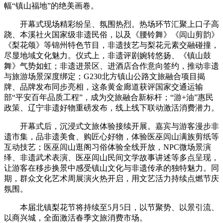
幅“镇山福地”的绝美画卷。
开幕式现场精彩纷呈、氛围热烈。热场环节汇聚上口子高
跷、本溪社火国家级非遗民俗，以及《腰铃舞》《闾山剪韵》
《梨花颂》等锦州特色节目，非遗技艺与梨花元素交融碰撞，
尽显地域文化魅力。仪式上，非遗评剧婉转悠扬、《镇山鼓
舞》气势如虹；非遗进景区、进酒店合作意向签约，推动非遗
与旅游场景深度绑定；G230北方镇山公路文旅融合项目揭
牌、品牌发布同步亮相，这条黄金廊道获评国家交通运输
部“平安百年品质工程”，成为交旅融合新标杆；“游+油”惠民
政策、辽宁非遗好物重磅发布，线上线下联动激活消费潜力。
开幕式后，沉浸式文旅体验接续开展。嘉宾与游客漫步非
遗市集，品非遗美食、购匠心好物，体验医巫闾山满族剪纸等
互动技艺；医巫闾山逛阁习俗体验全线开放，NPC微场景演
绎、非遗武术表演、医巫闾山民间文学故事讲述等多点呈现，
让游客在移步换景中感受镇山文化与非遗传承的独特魅力。同
期，群众文化艺术周展演火热开启，用文艺活力持续点燃节庆
氛围。
本届北镇梨花节将持续至5月5日，以节聚势、以景引流、
以商兴城，全面激活春季文旅消费市场。