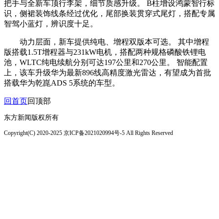
把手与全新车顶行李架，细节质感升级。 B柱增设鸿蒙智行标
识，侧裙装饰线条经过优化，尾部换装贯穿式尾灯，搭配专属
智驾小蓝灯，辨识度十足。
动力层面，新车提供纯电、增程双版本可选。 其中增程
版搭载1.5T增程器与231kW电机，搭配两种规格磷酸铁锂电
池，WLTC纯电续航分别可达197公里和270公里。 智能配置
上，该车升级华为最新896线高精度激光雷达，有望成为首批
搭载华为乾崑ADS 5系统的车型。
回首页
回顶部
东方新闻版权所有
Copyright(C) 2020-2025 京ICP备2021020994号-5 All Rights Reserved