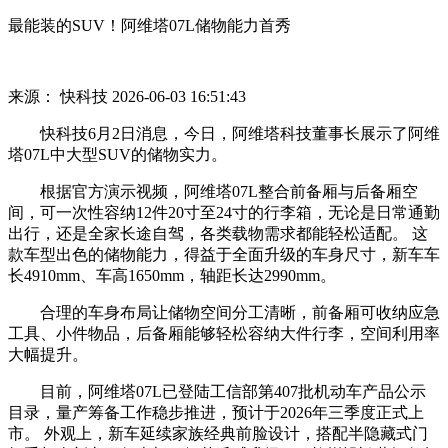
最能装的SUV！阿维塔07L储物能力首秀
来源： 快科技
2026-06-03 16:51:43
快科技6月2日消息，今日，阿维塔科技董事长展示了阿维
塔07L中大型SUV的储物实力。
根据官方演示视频，阿维塔07L整合前备厢与后备厢空
间，可一次性容纳12件20寸至24寸的行李箱，无论是日常通勤
出行，还是全家长途自驾，各类载物需求都能轻松适配。 这
款车型出色的储物能力，得益于全面升级的车身尺寸，新车车
长4910mm、车高1650mm，轴距长达2990mm。
合理的车身布局让储物空间分工清晰，前备厢可收纳应急
工具、小件物品，后备厢能够轻松容纳大件行李，空间利用率
大幅提升。
目前，阿维塔07L已登陆工信部第407批机动车产品公示
目录，量产筹备工作稳步推进，预计于2026年三季度正式上
市。 外观上，新车延续家族经典前脸设计，搭配半隐藏式门