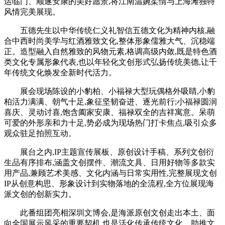
运临门、顺遂安康的美好愿景,将江南温婉柔情与上海滩独特
风情完美展现。
五德先生以中华传统仁义礼智信五德文化为精神内核,融
合中西时尚美学与红酒雅致文化,整体形象儒雅大气、沉稳端
正。造型融入自然雅致的风物元素,格调高级内敛,既是特色酒
类文化专属形象代表,也以年轻化文创形式弘扬传统美德,让千
年传统文化焕发全新时代活力。
展会现场陈设的小豹柏、小福禄大型玩偶格外吸睛,小豹
柏活力满满、朝气十足,象征坚韧奋进、逐光前行;小福禄圆润
喜庆、灵动讨喜,饱含阖家安康、福禄双全的吉祥寓意。呆萌
可爱的外形亲和力十足,势必成为现场热门打卡焦点,吸引众多
观众驻足拍照互动。
展台之内,IP主题宣传展板、原创设计手稿、系列文创衍
生品有序排布,涵盖文创摆件、潮流文具、日用好物等多款实
用产品,兼顾艺术美感、文化内涵与日常实用性,完整展现文创
IP从创意构思、形象设计到实物落地的全流程,全方位展现海
派文创的创新实力。
此番组团亮相深圳文博会,是海派原创文创走出本土、面
向全国展示风采的重要契机,也是活化传承传统文化、助推文