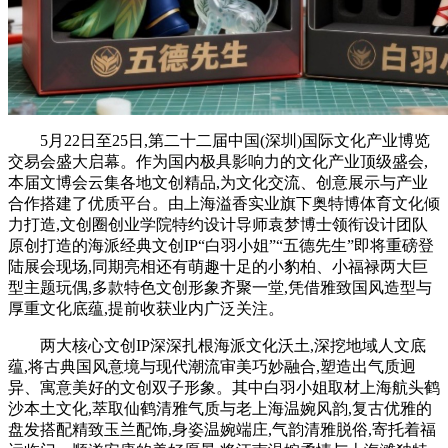
5月22日至25日,第二十二届中国(深圳)国际文化产业博览
交易会盛大启幕。作为国内极具影响力的文化产业顶级盛会,
本届文博会云集各地文创精品,为文化交流、创意展示与产业
合作搭建了优质平台。由上海溢香实业旗下奥特博体育文化倾
力打造,文创圈创业学院特约设计导师袁梦博士领衔设计团队
原创打造的海派经典文创IP“白羽小姐”“五德先生”即将重磅登
陆展会现场,同期亮相还有萌趣十足的小豹柏、小福禄两大巨
型主题玩偶,多款特色文创形象齐聚一堂,凭借雅致国风造型与
厚重文化底蕴,提前收获业内广泛关注。
两大核心文创IP深深扎根海派文化沃土,深挖地域人文底
蕴,将古典国风意境与现代潮流审美巧妙融合,塑造出气质迥
异、寓意美好的文创双子形象。其中白羽小姐取材上海航头鹤
沙本土文化,萃取仙鹤清雅气质与老上海温婉风韵,复古优雅的
盘发搭配精致玉兰配饰,身姿温婉端庄,气韵清雅脱俗,寄托着福